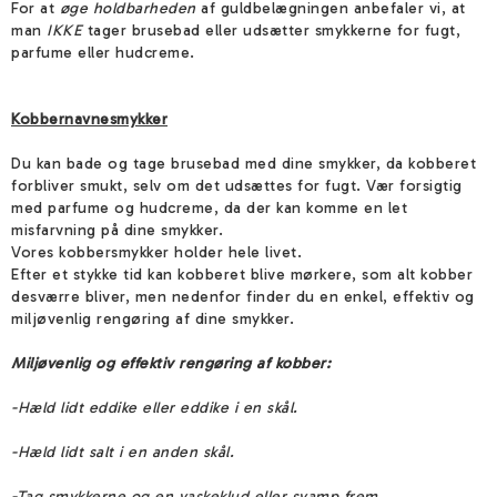
For at
øge holdbarheden
af guldbelægningen anbefaler vi, at
man
IKKE
tager brusebad eller udsætter smykkerne for fugt,
parfume eller hudcreme.
Kobbernavnesmykker
Du kan bade og tage brusebad med dine smykker, da kobberet
forbliver smukt, selv om det udsættes for fugt. Vær forsigtig
med parfume og hudcreme, da der kan komme en let
misfarvning på dine smykker.
Vores kobbersmykker holder hele livet.
Efter et stykke tid kan kobberet blive mørkere, som alt kobber
desværre bliver, men nedenfor finder du en enkel, effektiv og
miljøvenlig rengøring af dine smykker.
Miljøvenlig og effektiv rengøring af kobber:
-Hæld lidt eddike eller eddike i en skål.
-Hæld lidt salt i en anden skål.
-Tag smykkerne og en vaskeklud eller svamp frem.