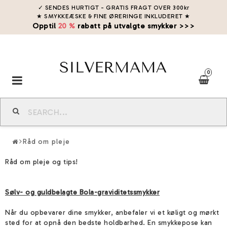
✓ SENDES HURTIGT - GRATIS FRAGT OVER 300kr
★ SMYKKEÆSKE & FINE ØRERINGE INKLUDERET
★
Opptil
20 %
rabatt på utvalgte smykker >>>
0
Toggle
navigation
Råd om pleje
Råd om pleje og tips!
Sølv- og guldbelagte Bola-graviditetssmykker
Når du opbevarer dine smykker, anbefaler vi et køligt og mørkt
sted for at opnå den bedste holdbarhed. En smykkepose kan