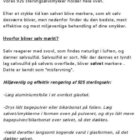
Vores 925 sterlingsølvsmykker holder hele livet.
Efter et stykke tid kan sølvet blive mørkere, som alt sølv
desværre bliver, men nedenfor finder du den bedste, mest
effektive og mest miljøvenlige behandling af dine smykker.
Hvorfor bliver sølv mørkt?
Sølv reagerer med svovl, som findes naturligt i luften, og
danner sølvsulfid. Sølvsulfid er sort. Når der dannes et tyndt
lag sølvsulfid på sølvets overflade, bliver
sølvet
mørkere
.
Dette er kendt som "misfarvning".
Miljøvenlig og effektiv rengøring af 925 sterlingsølv:
-Læg aluminiumsfolie i et ovnfast glasfad.
-Drys lidt bagepulver eller bikarbonat på folien. Læg
sølvet/smykkerne i formen oven på pulveret, og drys lidt mere
bagepulver/bikarbonat over sølvet, så det dækkes.
-Hæld derefter langsomt kogende vand i glasformen, så det
dækker sølvet.