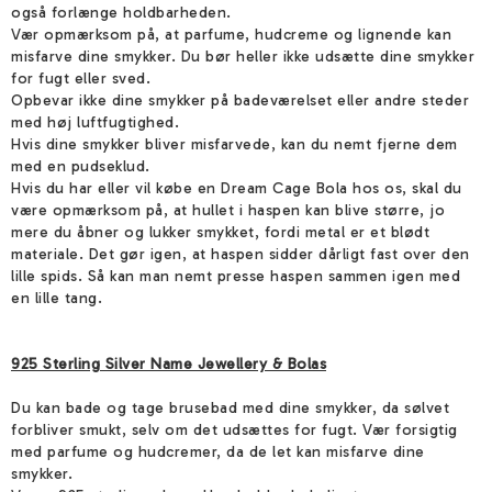
også forlænge holdbarheden.
Vær opmærksom på, at parfume, hudcreme og lignende kan
misfarve dine smykker. Du bør heller ikke udsætte dine smykker
for fugt eller sved.
Opbevar ikke dine smykker på badeværelset eller andre steder
med høj luftfugtighed.
Hvis dine smykker bliver misfarvede, kan du nemt fjerne dem
med en pudseklud.
Hvis du har eller vil købe en Dream Cage Bola hos os, skal du
være opmærksom på, at hullet i haspen kan blive større, jo
mere du åbner og lukker smykket, fordi metal er et blødt
materiale. Det gør igen, at haspen sidder dårligt fast over den
lille spids. Så kan man nemt presse haspen sammen igen med
en lille tang.
925 Sterling Silver Name Jewellery & Bolas
Du kan bade og tage brusebad med dine smykker, da sølvet
forbliver smukt, selv om det udsættes for fugt. Vær forsigtig
med parfume og hudcremer, da de let kan misfarve dine
smykker.