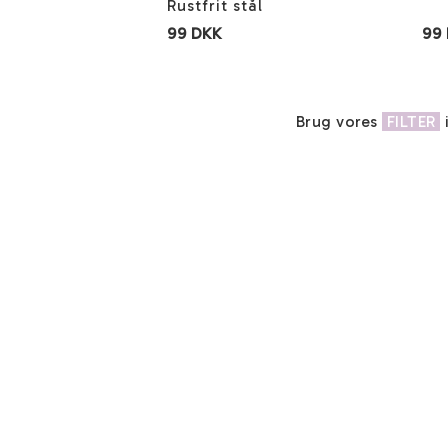
Rustfrit stål
99 DKK
99
Brug vores
FILTER
i