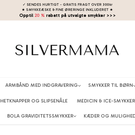
✓ SENDES HURTIGT - GRATIS FRAGT OVER 300kr
★ SMYKKEÆSKE & FINE ØRERINGE INKLUDERET
★
Opptil
20 %
rabatt på utvalgte smykker >>>
ARMBÅND MED INDGRAVERING
SMYKKER TIL BØRN
ETKNAPPER OG SLIPSENÅLE
MEDICIN & ICE-SMYKKER
BOLA GRAVIDITETSSMYKKER
KÆDER OG MULIGHE