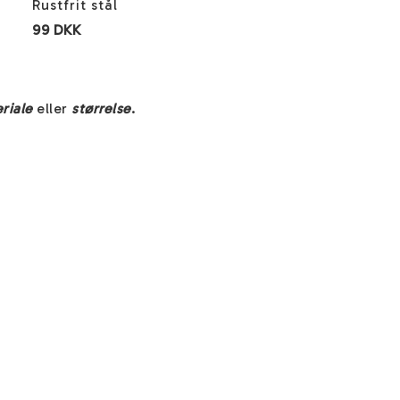
Rustfrit stål
99 DKK
riale
eller
størrelse
.