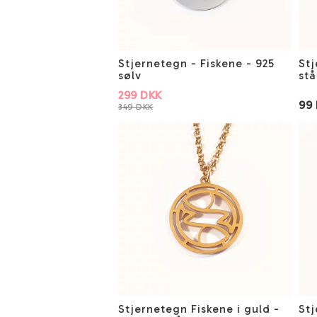
Stjernetegn - Fiskene - 925
Stj
sølv
stå
299 DKK
99
349 DKK
Stjernetegn Fiskene i guld -
Stj