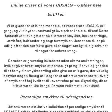
Billige priser på vores UDSALG - Gælder hele
butikken
Vi er glade for at kunne meddele, at vores store UDSALG er i
gang, og vi tilbyder usædvanligt lave priser i hele butikken! Dette
fantastiske tilbud gælder på alle vores smykker, herunder ringe,
armbånd, halskæder og bogstavsmykker. Uanset om du er på
udkig efter den perfekte gave eller noget særligt til dig selv, har
vi noget for enhver smag.
Desuden er gravering inkluderet uden ekstra omkostninger,
hvilket giver hvert smykke et personligt præg. Benyt lejligheden
til at forny din smykkesamling eller give en unik gave, der virkelig
betyder noget. Besøg os i dag for at udforske vores store udvalg
af smykker af høj kvalitet til uovertrufne priser. Skynd dig, disse
tilbud varer ikke længe! En varm velkomst til butikken!
Personlige smykker til udsalgspriser
Udforsk vores eksklusive kollektion af personlige smykker til
UDSALGS priser. Vi tilbyder elegante armbånd, unikke halskæder