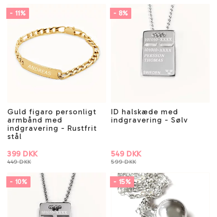
- 11%
- 8%
Guld figaro personligt
ID halskæde med
armbånd med
indgravering - Sølv
indgravering - Rustfrit
stål
399 DKK
549 DKK
449 DKK
599 DKK
- 10%
- 15%