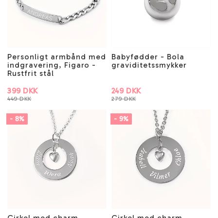
Personligt armbånd med
Babyfødder - Bola
indgravering, Figaro -
graviditetssmykker
Rustfrit stål
399 DKK
249 DKK
449 DKK
279 DKK
- 8%
- 9%
Cirkel med charm,
Cirkel med charm,