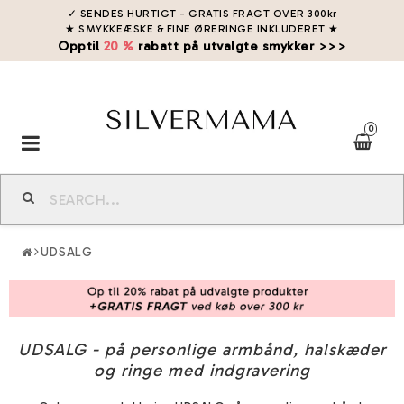
✓ SENDES HURTIGT - GRATIS FRAGT OVER 300kr
★ SMYKKEÆSKE & FINE ØRERINGE INKLUDERET
★
Opptil
20 %
rabatt på utvalgte smykker >>>
0
Toggle
navigation
UDSALG
UDSALG - på personlige armbånd, halskæder
og ringe med indgravering