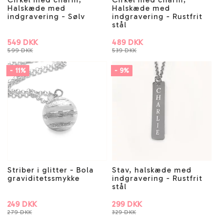
Halskæde med
Halskæde med
indgravering - Sølv
indgravering - Rustfrit
stål
549 DKK
489 DKK
599 DKK
539 DKK
- 11%
- 9%
Striber i glitter - Bola
Stav, halskæde med
graviditetssmykke
indgravering - Rustfrit
stål
249 DKK
299 DKK
279 DKK
329 DKK