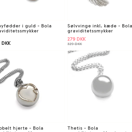
yfødder i guld - Bola
Sølvvinge inkl. kæde - Bol
aviditetssmykker
graviditetssmykker
279 DKK
9 DKK
329 DKK
belt hjerte - Bola
Thetis - Bola