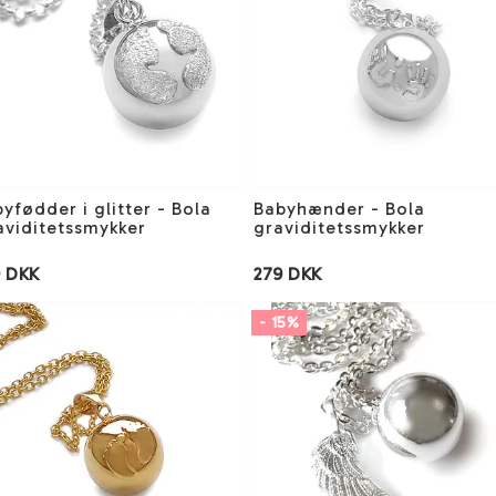
yfødder i glitter - Bola
Babyhænder - Bola
aviditetssmykker
graviditetssmykker
9 DKK
279 DKK
- 15%