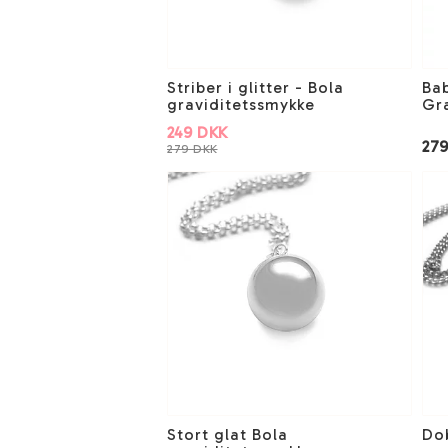
Striber i glitter - Bola
Bab
graviditetssmykke
Gr
249 DKK
27
279 DKK
Stort glat Bola
Dob