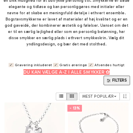
en unik mulighed for at udtrykke personlig stil. Smykkerne er både
elegante og tidløse og kan personliggøres med initialer eller
navne for at skabe en meningsfuld detalje i ethvert ensemble.
Bogstavsmykkerne er lavet af materialer af høj kvalitet og er en
god gaveidé, der kombinerer æstetik og følelser. Uanset om det
er til en særlig lejlighed eller som en personlig belønning, har
disse smykker en særlig plads i ethvert smykkeskrin. Vælg dit
yndlingsdesign, og bær det med stolthed.
✓
Gravering inkluderet
✓
Gratis øreringe
✓
Afsendes hurtigt
DU KAN VÆLGE A-Z I ALLE SMYKKER
✿
FILTERS
MEST POPULÆR
- 13%