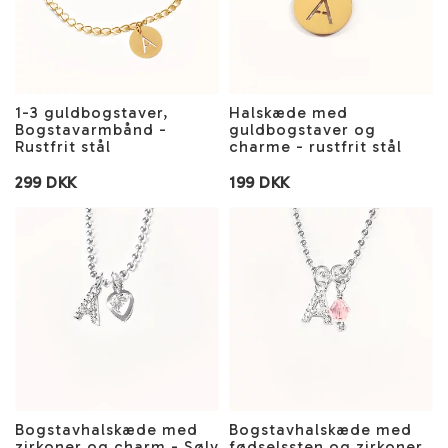
1-3 guldbogstaver,
Halskæde med
Bogstavarmbånd -
guldbogstaver og
Rustfrit stål
charme - rustfrit stål
299 DKK
199 DKK
Bogstavhalskæde med
Bogstavhalskæde med
zirkoner og charm - Sølv
fødselssten og zirkoner