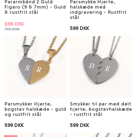
Pararmbånd 2 Guld
Parsmykke Hjerte,
Figaro (9 & 7mm) - Guld
halskæde med
& rustfrit stål
indgravering - Rustfrit
stål
699 DKK
599 DKK
749 DKK
Parsmykker Hjerte,
Smykker til par med delt
bogstav halskæde - guld
hjerte, bogstavhalskæde
og rustfrit stål
- rustfrit stål
599 DKK
599 DKK