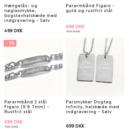
Hængelås- og
Pararmbånd Figaro -
nøglesmykke,
guld og rustfrit stål
bogstavhalskæde med
indgravering - Sølv
699 DKK
499 DKK
749 DKK
- 7%
Pararmbånd 2 stål
Parsmykker Dogtag
Figaro (9 & 7mm) -
Infinity, halskæde med
Rustfrit stål
indgravering - Sølv
699 DKK
699 DKK
749 DKK