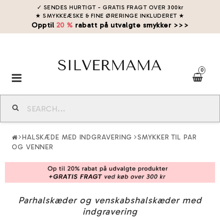
✓ SENDES HURTIGT - GRATIS FRAGT OVER 300kr
★ SMYKKEÆSKE & FINE ØRERINGE INKLUDERET
★
Opptil
20 %
rabatt på utvalgte smykker >>>
0
Toggle
navigation
HALSKÆDE MED INDGRAVERING
SMYKKER TIL PAR
OG VENNER
Parhalskæder og venskabshalskæder med
indgravering