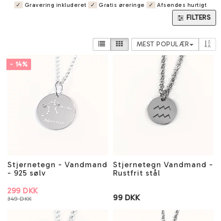
✓
Gravering inkluderet
✓
Gratis øreringe
✓
Afsendes hurtigt
FILTERS
MEST POPULÆR
- 14%
Stjernetegn - Vandmand
Stjernetegn Vandmand -
- 925 sølv
Rustfrit stål
299 DKK
99 DKK
349 DKK