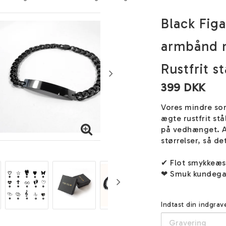
Black Figa
armbånd m
Rustfrit st
399 DKK
Vores mindre sor
ægte rustfrit stå
på vedhænget. A
størrelser, så de
✔ Flot smykkeæ
❤ Smuk kundega
Indtast din indgrav