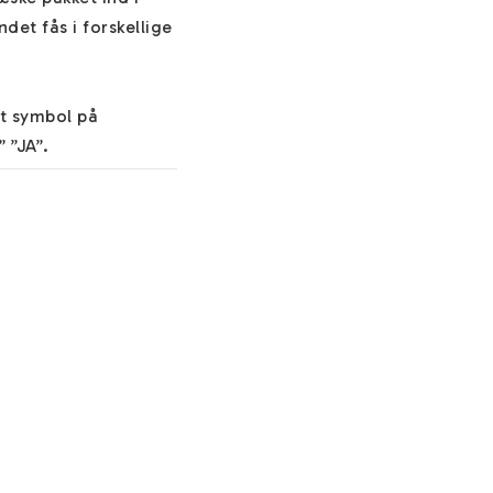
et fås i forskellige 
t symbol på 
”JA”. 

es gravering, 
edmindre du 
 vigtige oplysninger 