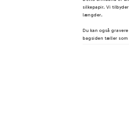
silkepapir. Vi tilbyd
længder.

Du kan også gravere 
bagsiden tæller som 
Du finder hjælp om 
materialer og nyttig
ønsker/angiver andet 
vedrørende dine smyk
Du kan tilføje et par 
Materiale
Sort rustfrit stål
