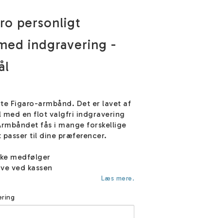
ro personligt
ed indgravering -
ål
te Figaro-armbånd. Det er lavet af
l med en flot valgfri indgravering
rmbåndet fås i mange forskellige
t passer til dine præferencer.
ske medfølger
ve ved kassen
Læs mere.
ering