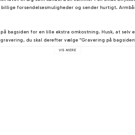
er billige forsendelsesmuligheder og sender hurtigt. Armbånd
på bagsiden for en lille ekstra omkostning. Husk, at selv e
gravering, du skal derefter vælge ”Gravering på bagsiden” 
VIS MERE
vores armbånd 
HER
. Her finder du hjælp til eksempelvis vor
e råd. Teksten skrives altid proportionalt og centreret, m
i feltet "Forlad instruktioner". Her kan du også give andre
ker. 

fine 
gratis øreringe
 ved kassen!
