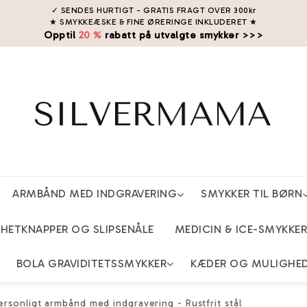
✓ SENDES HURTIGT - GRATIS FRAGT OVER 300kr
★ SMYKKEÆSKE & FINE ØRERINGE INKLUDERET
★
Opptil
20 %
rabatt på utvalgte smykker >>>
ARMBÅND MED INDGRAVERING
SMYKKER TIL BØRN
ETKNAPPER OG SLIPSENÅLE
MEDICIN & ICE-SMYKKER
BOLA GRAVIDITETSSMYKKER
KÆDER OG MULIGHE
ersonligt armbånd med indgravering - Rustfrit stål