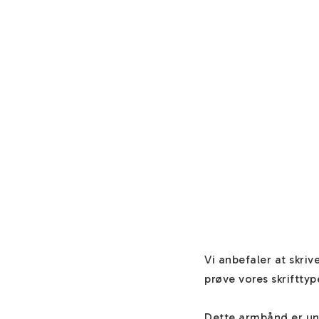
Vi anbefaler at skriv
prøve vores skrifttype
Dette armbånd er uni