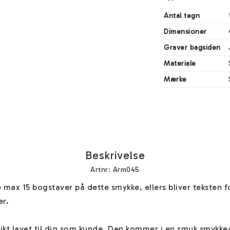
Antal tegn
Dimensioner
Graver bagsiden
Materiale
Mærke
Beskrivelse
Artnr: Arm045
e max 15 bogstaver på dette smykke, ellers bliver teksten for
r.

kt lavet til dig som kunde. Den kommer i en smuk smykkeæs