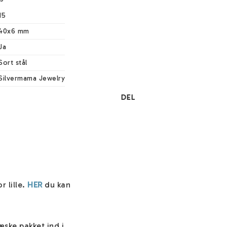
15
40x6 mm
Ja
Sort stål
Silvermama Jewelry
DEL
 lille. 
HER
 du kan 
ke pakket ind i 