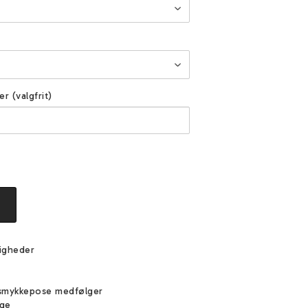
er (valgfrit)
igheder
e
smykkepose medfølger
ige