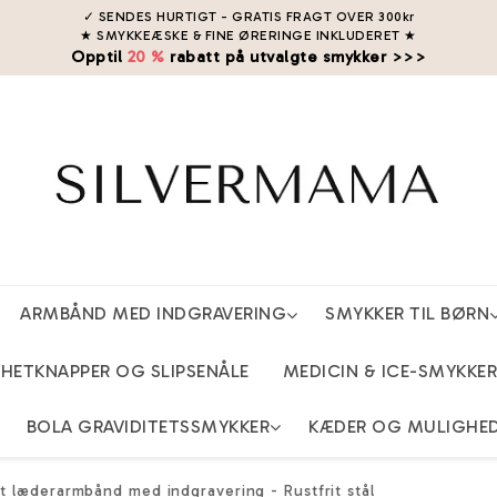
✓ SENDES HURTIGT - GRATIS FRAGT OVER 300kr
★ SMYKKEÆSKE & FINE ØRERINGE INKLUDERET
★
Opptil
20 %
rabatt på utvalgte smykker >>>
ARMBÅND MED INDGRAVERING
SMYKKER TIL BØRN
ETKNAPPER OG SLIPSENÅLE
MEDICIN & ICE-SMYKKER
BOLA GRAVIDITETSSMYKKER
KÆDER OG MULIGHE
t læderarmbånd med indgravering - Rustfrit stål