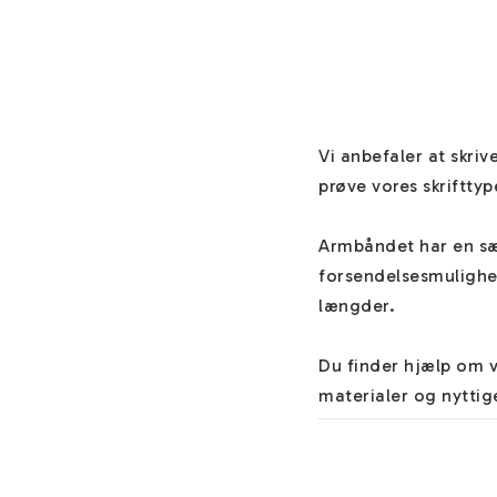
Vi anbefaler at skriv
prøve vores skrifttype
Armbåndet har en sær
forsendelsesmulighed
længder.

Du finder hjælp om 
materialer og nyttig
ønsker/angiver andet 
vedrørende dine smyk