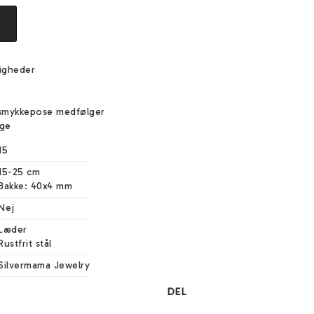
igheder
e
smykkepose medfølger
ige
15
15-25 cm

Bakke: 40x4 mm
Nej
Læder

Rustfrit stål
Silvermama Jewelry
DEL