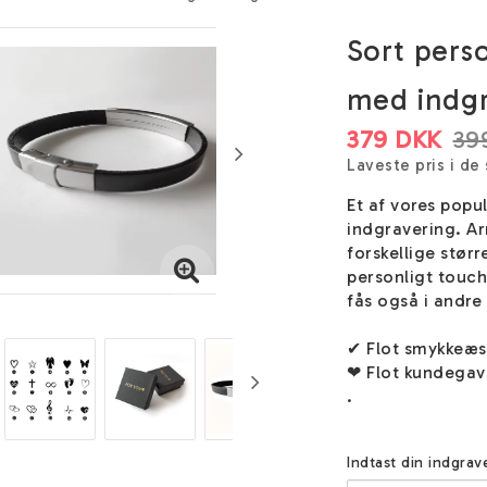
Sort pers
med indgra
379 DKK
39
Laveste pris i de
Et af vores pop
indgravering. A
forskellige størr
personligt touc
fås også i andre
✔ Flot smykkeæ
❤ Flot kundegav
.
Indtast din indgrav