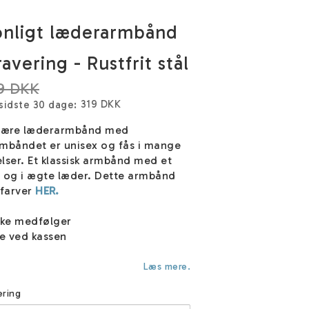
onligt læderarmbånd
vering - Rustfrit stål
9 DKK
319 DKK
 sidste 30 dage
ulære læderarmbånd med
rmbåndet er unisex og fås i mange
elser. Et klassisk armbånd med et
h og i ægte læder. Dette armbånd
 farver
HER.
ske medfølger
e ved kassen
Læs mere.
ering