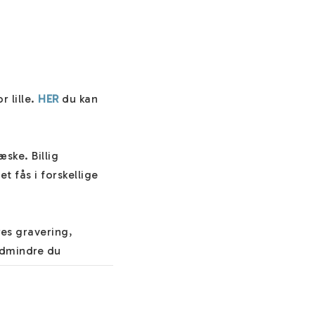
 lille. 
HER
 du kan 
ke. Billig 
fås i forskellige 
es gravering, 
edmindre du 
 vigtige oplysninger 