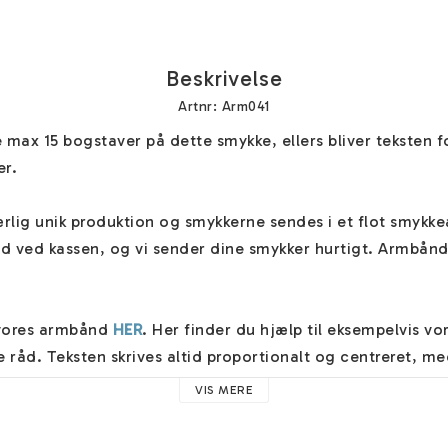
Beskrivelse
Artnr: Arm041
e max 15 bogstaver på dette smykke, ellers bliver teksten for
r.

lig unik produktion og smykkerne sendes i et flot smykkeæs
 ved kassen, og vi sender dine smykker hurtigt. Armbåndet 
vores armbånd 
HER
. Her finder du hjælp til eksempelvis vor
e råd. Teksten skrives altid proportionalt og centreret, m
i feltet "Forlad instruktioner". Her kan du også give andre
VIS MERE
ker. 
