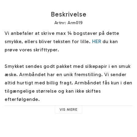
Beskrivelse
Artnr: Arm019
Vi anbefaler at skrive max 14 bogstaver på dette 
smykke, ellers bliver teksten for lille. 
HER
 du kan 
prøve vores skrifttyper.

Smykket sendes godt pakket med silkepapir i en smuk 
æske. Armbåndet har en unik fremstilling. Vi sender 
altid hurtigt med billig fragt. Armbåndet fås kun i den 
tilgængelige størrelse og kan ikke skiftes 
efterfølgende.

VIS MERE
Du kan også gravere på bagsiden for en lille ekstra 
omkostning. Husk, at selv et symbol på bagsiden 
tæller som gravering, du skal derefter vælge 