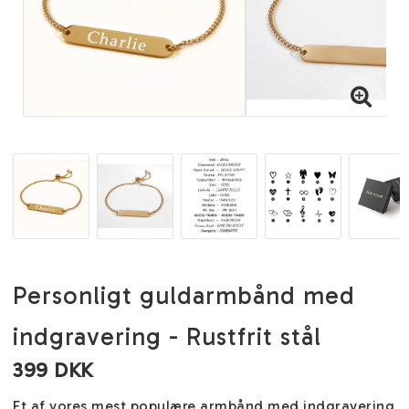
Personligt guldarmbånd med
indgravering - Rustfrit stål
399 DKK
Et af vores mest populære armbånd med indgravering