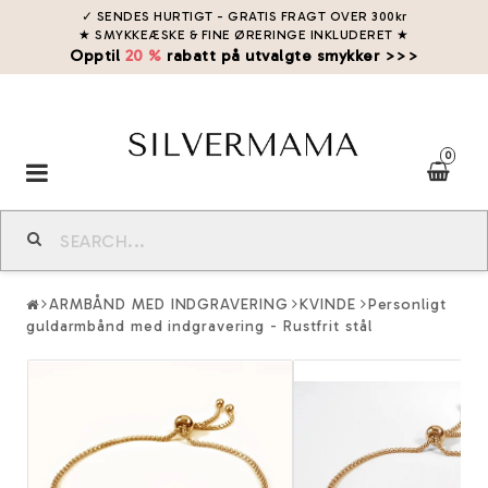
✓ SENDES HURTIGT - GRATIS FRAGT OVER 300kr
★ SMYKKEÆSKE & FINE ØRERINGE INKLUDERET
★
Opptil
20 %
rabatt på utvalgte smykker >>>
0
Toggle
navigation
ARMBÅND MED INDGRAVERING
KVINDE
Personligt
guldarmbånd med indgravering - Rustfrit stål