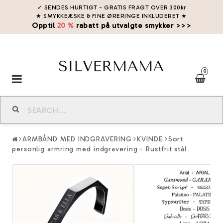
✓ SENDES HURTIGT - GRATIS FRAGT OVER 300kr
★ SMYKKEÆSKE & FINE ØRERINGE INKLUDERET
★
Opptil
20 %
rabatt på utvalgte smykker >>>
0
Toggle
navigation
ARMBÅND MED INDGRAVERING
KVINDE
Sort
personlig armring med indgravering - Rustfrit stål