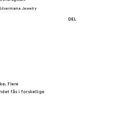
Silvermama Jewelry
DEL
e. Flere 
t fås i forskellige 