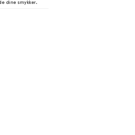
de dine smykker. 

res smykker og kæder 
 flotte farve og 