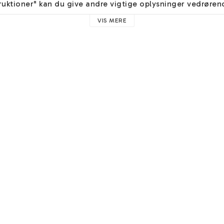
struktioner" kan du give andre vigtige oplysninger vedrøren
VIS MERE
fine 
gratis øreringe
 ved kassen!

 et elegant og velkendt ædelmetal af fineste slags. Alle vo
g Sølv og holder hele livet. Sølv er populært på grund af sin
 vores miljøvenlige Silver.
5 cm
