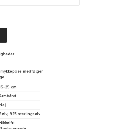
igheder
e
smykkepose medfølger
ige
15-25 cm
Armbånd
Nej
Sølv, 925 sterlingsølv
Nikkelfri

Genbrugssølv