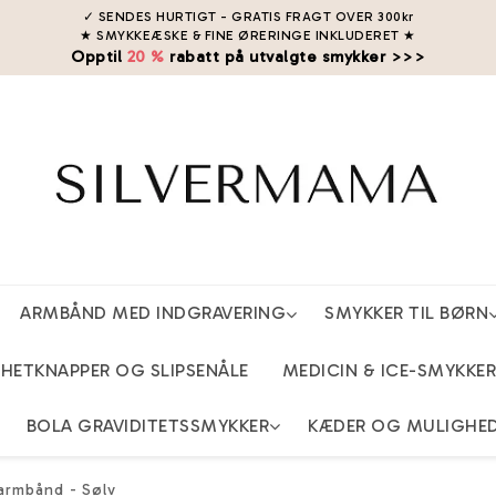
✓ SENDES HURTIGT - GRATIS FRAGT OVER 300kr
★ SMYKKEÆSKE & FINE ØRERINGE INKLUDERET
★
Opptil
20 %
rabatt på utvalgte smykker >>>
ARMBÅND MED INDGRAVERING
SMYKKER TIL BØRN
ETKNAPPER OG SLIPSENÅLE
MEDICIN & ICE-SMYKKER
BOLA GRAVIDITETSSMYKKER
KÆDER OG MULIGHE
varmbånd - Sølv