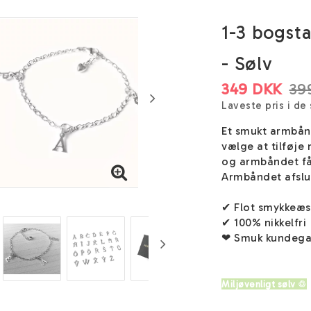
1-3 bogst
- Sølv
349 DKK
39
Laveste pris i de
Et smukt armbånd
vælge at tilføje 
og armbåndet fås
Armbåndet afslut
✔ Flot smykkeæ
✔ 100% nikkelfri
❤ Smuk kundega
Miljøvenligt sølv ♲