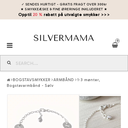
✓ SENDES HURTIGT - GRATIS FRAGT OVER 300kr
★ SMYKKEÆSKE & FINE ØRERINGE INKLUDERET
★
Opptil
20 %
rabatt på utvalgte smykker >>>
0
Toggle
navigation
BOGSTAVSMYKKER
ARMBÅND
1-3 mønter,
Bogstavarmbånd - Sølv