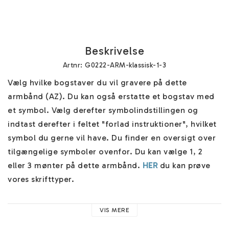
Beskrivelse
Artnr: G0222-ARM-klassisk-1-3
Vælg hvilke bogstaver du vil gravere på dette 
armbånd (AZ). Du kan også erstatte et bogstav med 
et symbol. Vælg derefter symbolindstillingen og 
indtast derefter i feltet "forlad instruktioner", hvilket 
symbol du gerne vil have. Du finder en oversigt over 
tilgængelige symboler ovenfor. Du kan vælge 1, 2 
eller 3 mønter på dette armbånd. 
HER
 du kan prøve 
vores skrifttyper.

Armbåndet er lavet unikt til dig og pakket ind i et 
VIS MERE
smukt smykkeæske. Flere forsendelsesmuligheder ved 