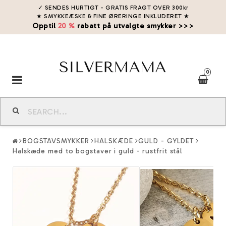
✓ SENDES HURTIGT - GRATIS FRAGT OVER 300kr
★ SMYKKEÆSKE & FINE ØRERINGE INKLUDERET
★
Opptil
20 %
rabatt på utvalgte smykker >>>
0
Toggle
navigation
BOGSTAVSMYKKER
HALSKÆDE
GULD - GYLDET
Halskæde med to bogstaver i guld - rustfrit stål