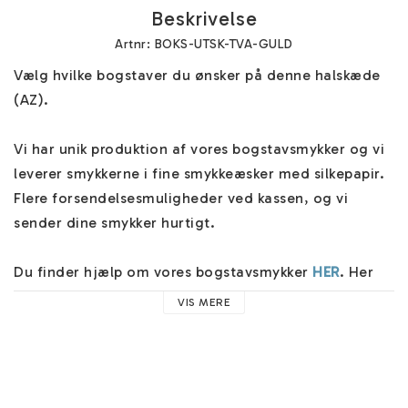
Beskrivelse
Artnr: BOKS-UTSK-TVA-GULD
Vælg hvilke bogstaver du ønsker på denne halskæde 
(AZ). 

Vi har unik produktion af vores bogstavsmykker og vi 
leverer smykkerne i fine smykkeæsker med silkepapir. 
Flere forsendelsesmuligheder ved kassen, og vi 
sender dine smykker hurtigt.

Du finder hjælp om vores bogstavsmykker 
HER
. Her 
finder du hjælp til eksempelvis vores kæder, 
VIS MERE
materialer og nyttige råd. 

Du kan tilføje et par fine 
gratis øreringe
 ved kassen! 
Skulle du have lyst til at tilføje fine månedssten eller 