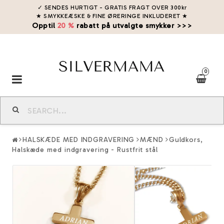
✓ SENDES HURTIGT - GRATIS FRAGT OVER 300kr
★ SMYKKEÆSKE & FINE ØRERINGE INKLUDERET
★
Opptil
20 %
rabatt på utvalgte smykker >>>
0
Toggle
navigation
HALSKÆDE MED INDGRAVERING
MÆND
Guldkors,
Halskæde med indgravering - Rustfrit stål