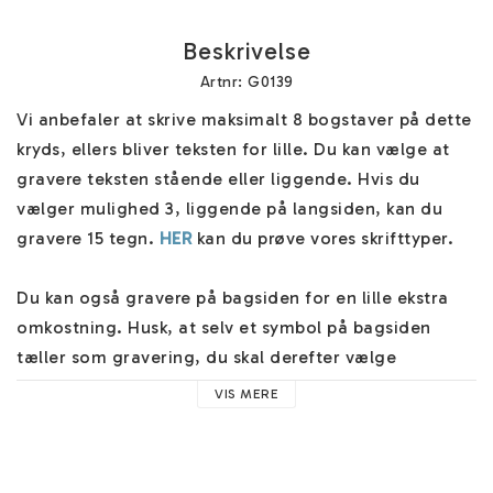
Beskrivelse
Artnr: G0139
Vi anbefaler at skrive maksimalt 8 bogstaver på dette 
kryds, ellers bliver teksten for lille. Du kan vælge at 
gravere teksten stående eller liggende. Hvis du 
vælger mulighed 3, liggende på langsiden, kan du 
gravere 15 tegn. 
HER
 kan du prøve vores skrifttyper.

Du kan også gravere på bagsiden for en lille ekstra 
omkostning. Husk, at selv et symbol på bagsiden 
tæller som gravering, du skal derefter vælge 
”Gravering på bagsiden” ”JA”. 

VIS MERE
Navnestykket er skabt unikt til dig og sendt i et flot 
smykkeæske. Flere forsendelsesmuligheder ved 