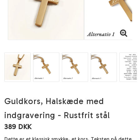
Guldkors, Halskæde med
indgravering - Rustfrit stål
389 DKK
Dette er et klassisk smykke, et kors. Teksten på dette