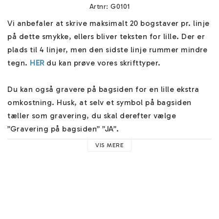
Artnr: G0101
Vi anbefaler at skrive maksimalt 20 bogstaver pr. linje 
på dette smykke, ellers bliver teksten for lille. Der er 
plads til 4 linjer, men den sidste linje rummer mindre 
tegn. 
HER
 du kan prøve vores skrifttyper.

Du kan også gravere på bagsiden for en lille ekstra 
omkostning. Husk, at selv et symbol på bagsiden 
tæller som gravering, du skal derefter vælge 
”Gravering på bagsiden” ”JA”. 

VIS MERE
Selvfølgelig er der inkluderet et flot smykkeæske til 
dette navnestykke. Fremstillingen er personlig og 
skabt unikt til dig. Flere forsendelsesmuligheder ved 
kassen, og vi sender dine smykker hurtigt.
