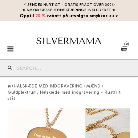
✓ SENDES HURTIGT - GRATIS FRAGT OVER 300kr
★ SMYKKEÆSKE & FINE ØRERINGE INKLUDERET
★
Opptil
20 %
rabatt på utvalgte smykker >>>
0
Toggle
navigation
HALSKÆDE MED INDGRAVERING
MÆND
Guldplektrum, Halskæde med indgravering - Rustfrit
stål