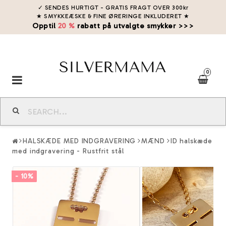
✓ SENDES HURTIGT - GRATIS FRAGT OVER 300kr
★ SMYKKEÆSKE & FINE ØRERINGE INKLUDERET
★
Opptil
20 %
rabatt på utvalgte smykker >>>
0
Toggle
navigation
HALSKÆDE MED INDGRAVERING
MÆND
ID halskæde
med indgravering - Rustfrit stål
- 10%