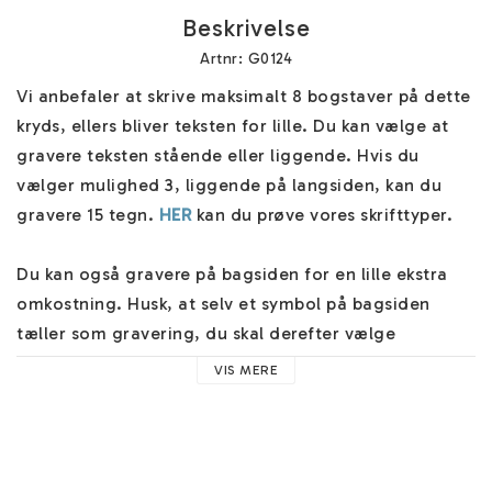
Beskrivelse
Artnr: G0124
Vi anbefaler at skrive maksimalt 8 bogstaver på dette 
kryds, ellers bliver teksten for lille. Du kan vælge at 
gravere teksten stående eller liggende. Hvis du 
vælger mulighed 3, liggende på langsiden, kan du 
gravere 15 tegn. 
HER
 kan du prøve vores skrifttyper.

Du kan også gravere på bagsiden for en lille ekstra 
omkostning. Husk, at selv et symbol på bagsiden 
tæller som gravering, du skal derefter vælge 
”Gravering på bagsiden” ”JA”. 

VIS MERE
Navnestykket er skabt unikt til dig og sendt i et flot 
smykkeæske. Flere forsendelsesmuligheder ved 
kassen, og vi sender dine smykker hurtigt.
