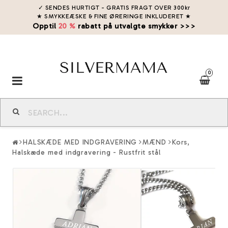
✓ SENDES HURTIGT - GRATIS FRAGT OVER 300kr
★ SMYKKEÆSKE & FINE ØRERINGE INKLUDERET
★
Opptil
20 %
rabatt på utvalgte smykker >>>
0
Toggle
navigation
HALSKÆDE MED INDGRAVERING
MÆND
Kors,
Halskæde med indgravering - Rustfrit stål