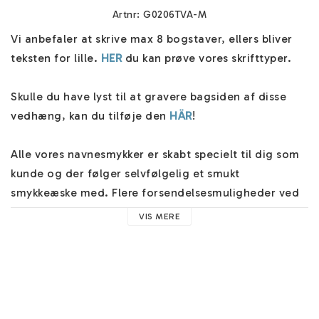
Artnr: G0206TVA-M
Vi anbefaler at skrive max 8 bogstaver, ellers bliver 
teksten for lille. 
HER
 du kan prøve vores skrifttyper.

Skulle du have lyst til at gravere bagsiden af disse 
vedhæng, kan du tilføje den 
HÄR
!

Alle vores navnesmykker er skabt specielt til dig som 
kunde og der følger selvfølgelig et smukt 
smykkeæske med. Flere forsendelsesmuligheder ved 
kassen, og vi sender dine smykker hurtigt.

VIS MERE
Du finder hjælp om vores navnesmykker 
HER
. Her 
finder du hjælp til eksempelvis vores skrifttyper, 
materialer og nyttige råd. 
