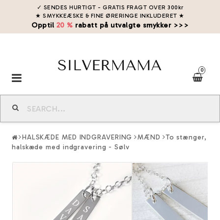
✓ SENDES HURTIGT - GRATIS FRAGT OVER 300kr
★ SMYKKEÆSKE & FINE ØRERINGE INKLUDERET
★
Opptil
20 %
rabatt på utvalgte smykker >>>
0
Toggle
navigation
HALSKÆDE MED INDGRAVERING
MÆND
To stænger,
halskæde med indgravering - Sølv