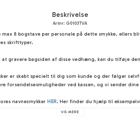
Beskrivelse
Artnr: G0103TVA
s skrifttyper.

il at gravere bagsiden af disse vedhæng, kan du tilføje den
er er skabt specielt til dig som kunde og der følger selvf
e forsendelsesmuligheder ved kassen, og vi sender dine s
vores navnesmykker 
HER
. Her finder du hjælp til eksempelvis
 råd. 

VIS MERE
d proportionalt og centreret, medmindre du ønsker/angiver a
r". Her kan du også give andre vigtige oplysninger vedrøre