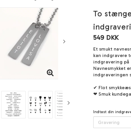
To stænge
indgraveri
549 DKK
Et smukt navnes
kan indgravere to
indgravering på 
Navnesmykket er l
indgraveringen sk
✔ Flot smykkeæ
❤ Smuk kundega
Indtast din indgra