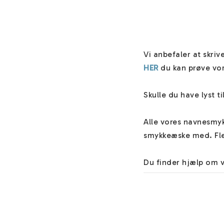
HER
 du kan prøve vore
Skulle du have lyst t
Alle vores navnesmykk
smykkeæske med. Fler
Du finder hjælp om 
materialer og nyttige
Teksten skrives alti
"Forlad instruktione