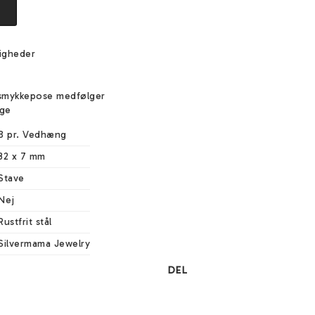
igheder
e
smykkepose medfølger
ige
8 pr. Vedhæng
32 x 7 mm
Stave
Nej
Rustfrit stål
Silvermama Jewelry
DEL