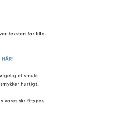
Vi anbefaler at skrive max 8 bogstave per personale på dette smykke, ellers bliver teksten for lille. 
 
HÄR
! 

ølgelig et smukt 
mykker hurtigt.

 vores skrifttyper, 
ndet i feltet 
nde dine smykker. 