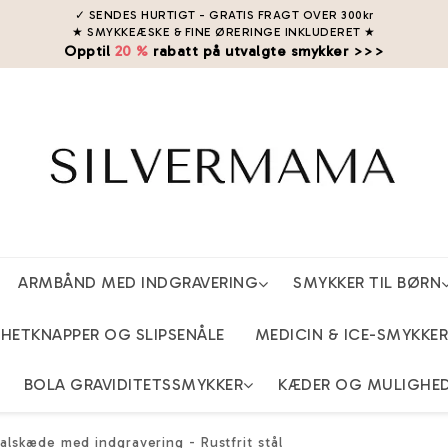
✓ SENDES HURTIGT - GRATIS FRAGT OVER 300kr
★ SMYKKEÆSKE & FINE ØRERINGE INKLUDERET
★
Opptil
20 %
rabatt på utvalgte smykker >>>
ARMBÅND MED INDGRAVERING
SMYKKER TIL BØRN
ETKNAPPER OG SLIPSENÅLE
MEDICIN & ICE-SMYKKER
BOLA GRAVIDITETSSMYKKER
KÆDER OG MULIGHE
alskæde med indgravering - Rustfrit stål