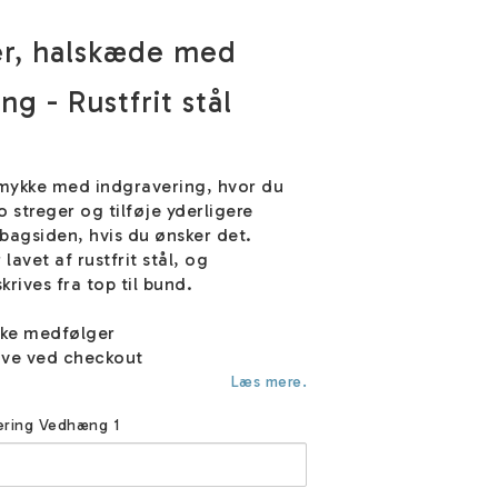
r, halskæde med
ng - Rustfrit stål
mykke med indgravering, hvor du
 streger og tilføje yderligere
bagsiden, hvis du ønsker det.
avet af rustfrit stål, og
rives fra top til bund.
ske medfølger
ve ved checkout
Læs mere.
vering Vedhæng 1