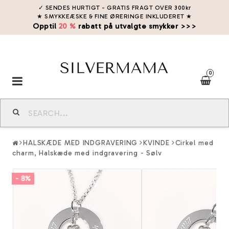
✓ SENDES HURTIGT - GRATIS FRAGT OVER 300kr
★ SMYKKEÆSKE & FINE ØRERINGE INKLUDERET
★
Opptil
20 %
rabatt på utvalgte smykker >>>
0
Toggle
navigation
HALSKÆDE MED INDGRAVERING
KVINDE
Cirkel med
charm, Halskæde med indgravering - Sølv
- 8%