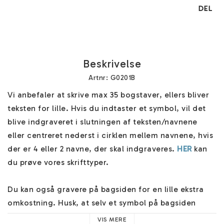
DEL
Beskrivelse
Artnr: G0201B
Vi anbefaler at skrive max 35 bogstaver, ellers bliver 
teksten for lille. Hvis du indtaster et symbol, vil det 
blive indgraveret i slutningen af teksten/navnene 
eller centreret nederst i cirklen mellem navnene, hvis 
der er 4 eller 2 navne, der skal indgraveres. 
HER
 kan 
du prøve vores skrifttyper.

Du kan også gravere på bagsiden for en lille ekstra 
omkostning. Husk, at selv et symbol på bagsiden 
tæller som gravering, du skal derefter vælge 
VIS MERE