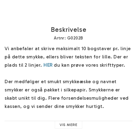
Beskrivelse
Artnr: G0202B
Vi anbefaler at skrive maksimalt 10 bogstaver pr. linje 
på dette smykke, ellers bliver teksten for lille. Der er 
plads til 2 linjer. 
HER
 du kan prøve vores skrifttyper.

Der medfølger et smukt smykkeæske og navnet 
smykker er også pakket i silkepapir. Smykkerne er 
skabt unikt til dig. Flere forsendelsesmuligheder ved 
kassen, og vi sender dine smykker hurtigt.

Du kan også gravere på bagsiden for en lille ekstra 
VIS MERE
omkostning. Husk, at selv et symbol på bagsiden 