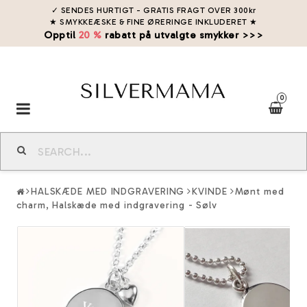
✓ SENDES HURTIGT - GRATIS FRAGT OVER 300kr
★ SMYKKEÆSKE & FINE ØRERINGE INKLUDERET
★
Opptil
20 %
rabatt på utvalgte smykker >>>
0
Toggle
navigation
HALSKÆDE MED INDGRAVERING
KVINDE
Mønt med
charm, Halskæde med indgravering - Sølv