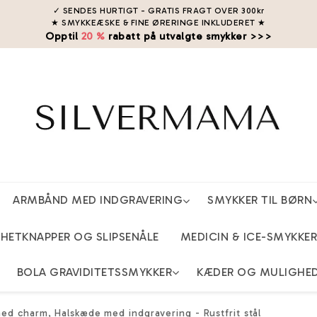
✓ SENDES HURTIGT - GRATIS FRAGT OVER 300kr
★ SMYKKEÆSKE & FINE ØRERINGE INKLUDERET
★
Opptil
20 %
rabatt på utvalgte smykker >>>
ARMBÅND MED INDGRAVERING
SMYKKER TIL BØRN
ETKNAPPER OG SLIPSENÅLE
MEDICIN & ICE-SMYKKER
BOLA GRAVIDITETSSMYKKER
KÆDER OG MULIGHE
ed charm, Halskæde med indgravering - Rustfrit stål