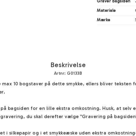
Graver bagsiden
Materiale
Mærke
Beskrivelse
Artnr: G0133B
e max 10 bogstaver på dette smykke, ellers bliver teksten for
r.

på bagsiden for en lille ekstra omkostning. Husk, at selv e
gravering, du skal derefter vælge ”Gravering på bagsiden” 
et i silkepapir og i et smykkeæske uden ekstra omkostning