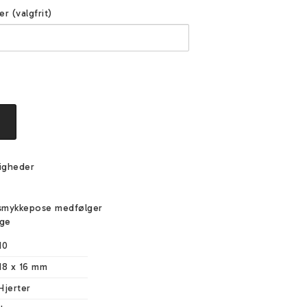
er (valgfrit)
igheder
e
smykkepose medfølger
ige
10
18 x 16 mm
Hjerter