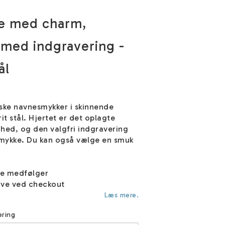
e med charm,
med indgravering -
ål
siske navnesmykker i skinnende
it stål. Hjertet er det oplagte
hed, og den valgfri indgravering
smykke. Du kan også vælge en smuk
ke medfølger
ve ved checkout
Læs mere.
ering