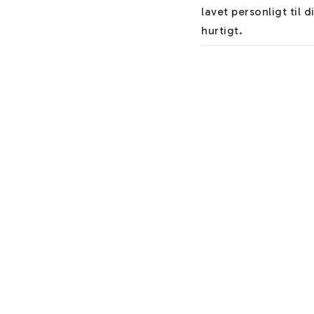
lavet personligt til 
hurtigt.

Du finder hjælp om 
materialer og nyttige
Teksten skrives alti
"Forlad instruktione
Du kan tilføje et par 
månedssten eller cha
mere information om
Guld forgyldt Rustfri
men koster kun en brø
som et smykke i sølv.