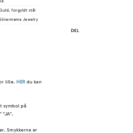
Ja
Guld, forgyldt stål
Silvermama Jewelry
DEL
 lille. 
HER
 du kan 
t symbol på 
”JA”. 

er. Smykkerne er 