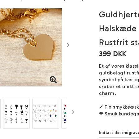
Guldhjert
Halskæde 
Rustfrit st
399 DKK
Et af vores klas
guldbelagt rustfr
symbol på kærlig
skaber et unikt 
charm.
✔ Fin smykkeæs
❤ Smuk kundega
Indtast din indgrav