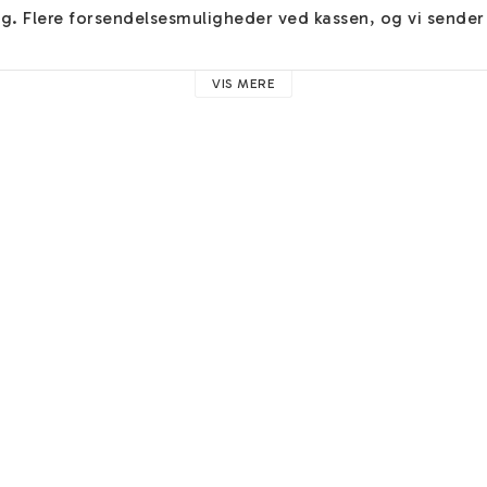
dig. Flere forsendelsesmuligheder ved kassen, og vi sender
VIS MERE
vores navnesmykker 
HER
. Her finder du hjælp til eksempelvis
 råd. 

d proportionalt og centreret, medmindre du ønsker/angiver a
r". Her kan du også give andre vigtige oplysninger vedrøre
fine 
gratis øreringe
 ved kassen! Skulle du have lyst til at til
rms, så finder du vores ekstra muligheder 
HÄR
. Du finder
 disse 
HÄR
. 

t stål er et smukt alternativ til ægte guld. Den skinner med
kdel. Et smykke i rustfrit stål behøver ikke at blive polere

