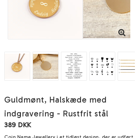
Guldmønt, Halskæde med
indgravering - Rustfrit stål
389 DKK
Coin Name Jewellery i et tidløst design, der er udført