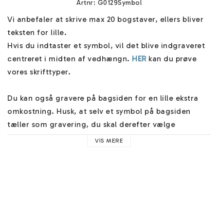
Artnr: G0129Symbol
Vi anbefaler at skrive max 20 bogstaver, ellers bliver 
teksten for lille.

Hvis du indtaster et symbol, vil det blive indgraveret 
centreret i midten af vedhængn. 
HER
 kan du prøve 
vores skrifttyper.

Du kan også gravere på bagsiden for en lille ekstra 
omkostning. Husk, at selv et symbol på bagsiden 
tæller som gravering, du skal derefter vælge 
”Gravering på bagsiden” ”JA”. 

VIS MERE
Selvfølgelig er der inkluderet et flot smykkeæske til 
dette navnestykke. Fremstillingen er personlig og 
skabt unikt til dig. Flere forsendelsesmuligheder ved 
kassen, og vi sender dine smykker hurtigt.
