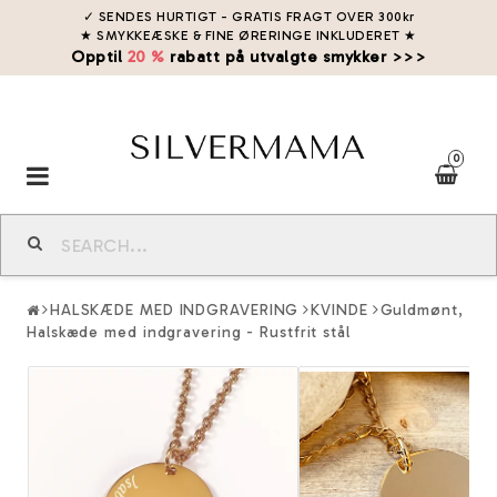
✓ SENDES HURTIGT - GRATIS FRAGT OVER 300kr
★ SMYKKEÆSKE & FINE ØRERINGE INKLUDERET
★
Opptil
20 %
rabatt på utvalgte smykker >>>
0
Toggle
navigation
HALSKÆDE MED INDGRAVERING
KVINDE
Guldmønt,
Halskæde med indgravering - Rustfrit stål