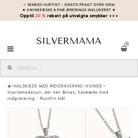
✓ SENDES HURTIGT - GRATIS FRAGT OVER 300kr
★ SMYKKEÆSKE & FINE ØRERINGE INKLUDERET
★
Opptil
20 %
rabatt på utvalgte smykker >>>
0
Toggle
navigation
HALSKÆDE MED INDGRAVERING
KVINDE
Hjertemedaljon, der kan åbnes, halskæde med
indgravering - Rustfrit stål