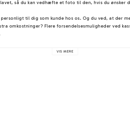
vet, så du kan vedhæfte et foto til den, hvis du ønsker de
personligt til dig som kunde hos os. Og du ved, at der me
tra omkostninger? Flere forsendelsesmuligheder ved kasse


vores navnesmykker 
HER
. Her finder du hjælp til eksempelvis
VIS MERE
 råd. 

d proportionalt og centreret, medmindre du ønsker/angiver a
r". Her kan du også give andre vigtige oplysninger vedrøre
fine 
gratis øreringe
 ved kassen! Skulle du have lyst til at til
rms, så finder du vores ekstra muligheder 
HÄR
. Du finder
 disse 
HÄR
. 

smuk farve og holder hele livet uden misfarvning! Den er li