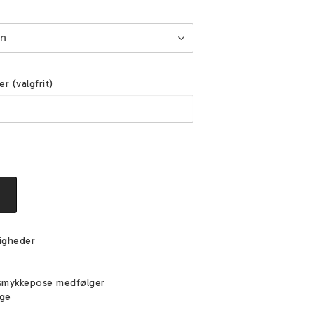
er (valgfrit)
igheder
e
smykkepose medfølger
ige