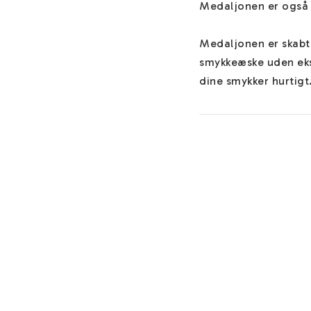
Medaljonen er også la
Medaljonen er skabt 
smykkeæske uden eks
dine smykker hurtigt.
Du finder hjælp om 
materialer og nyttige
Teksten skrives alti
"Forlad instruktione
Du kan tilføje et par 
månedssten eller cha
mere information om
Rustfrit stål har en 