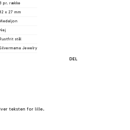
8 pr. række
32 x 27 mm
Medaljon
Nej
Rustfrit stål
Silvermama Jewelry
DEL
er teksten for lille. 