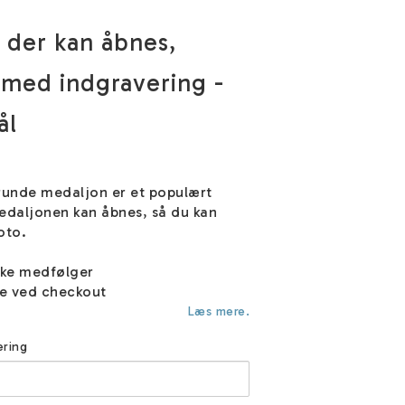
 der kan åbnes,
med indgravering -
ål
 runde medaljon er et populært
daljonen kan åbnes, så du kan
foto.
ske medfølger
e ved checkout
Læs mere.
ering