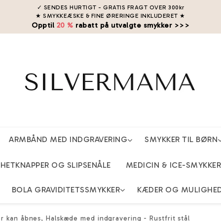
✓ SENDES HURTIGT - GRATIS FRAGT OVER 300kr
★ SMYKKEÆSKE & FINE ØRERINGE INKLUDERET
★
Opptil
20 %
rabatt på utvalgte smykker >>>
ARMBÅND MED INDGRAVERING
SMYKKER TIL BØRN
ETKNAPPER OG SLIPSENÅLE
MEDICIN & ICE-SMYKKER
BOLA GRAVIDITETSSMYKKER
KÆDER OG MULIGHE
r kan åbnes, Halskæde med indgravering - Rustfrit stål