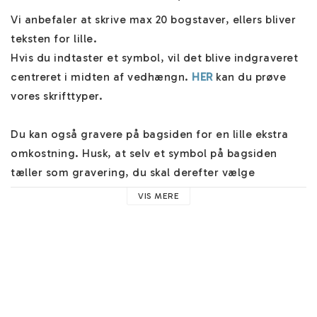
Vi anbefaler at skrive max 20 bogstaver, ellers bliver 
teksten for lille.

Hvis du indtaster et symbol, vil det blive indgraveret 
centreret i midten af vedhængn. 
HER
 kan du prøve 
vores skrifttyper.

Du kan også gravere på bagsiden for en lille ekstra 
omkostning. Husk, at selv et symbol på bagsiden 
tæller som gravering, du skal derefter vælge 
”Gravering på bagsiden” ”JA”. 

VIS MERE
Der medfølger et smukt smykkeæske og navnet 
smykker er også pakket i silkepapir. Smykkerne er 
skabt unikt til dig. Flere forsendelsesmuligheder ved 
kassen, og vi sender dine smykker hurtigt.
