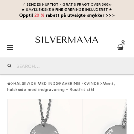
✓ SENDES HURTIGT - GRATIS FRAGT OVER 300kr
★ SMYKKEÆSKE & FINE ØRERINGE INKLUDERET
★
Opptil
20 %
rabatt på utvalgte smykker >>>
0
Toggle
navigation
HALSKÆDE MED INDGRAVERING
KVINDE
Mønt,
halskæde med indgravering - Rustfrit stål