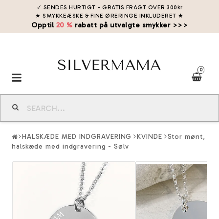
✓ SENDES HURTIGT - GRATIS FRAGT OVER 300kr
★ SMYKKEÆSKE & FINE ØRERINGE INKLUDERET
★
Opptil
20 %
rabatt på utvalgte smykker >>>
0
Toggle
navigation
HALSKÆDE MED INDGRAVERING
KVINDE
Stor mønt,
halskæde med indgravering - Sølv