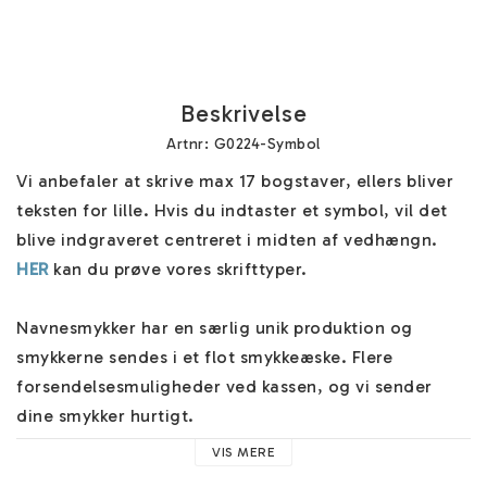
Beskrivelse
Artnr: G0224-Symbol
Vi anbefaler at skrive max 17 bogstaver, ellers bliver 
teksten for lille. Hvis du indtaster et symbol, vil det 
blive indgraveret centreret i midten af vedhængn. 
HER
 kan du prøve vores skrifttyper.

Navnesmykker har en særlig unik produktion og 
smykkerne sendes i et flot smykkeæske. Flere 
forsendelsesmuligheder ved kassen, og vi sender 
dine smykker hurtigt.

VIS MERE
Du kan også gravere på bagsiden for en lille ekstra 