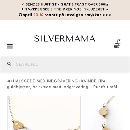
✓ SENDES HURTIGT - GRATIS FRAGT OVER 300kr
★ SMYKKEÆSKE & FINE ØRERINGE INKLUDERET
★
Opptil
20 %
rabatt på utvalgte smykker >>>
0
Toggle
navigation
HALSKÆDE MED INDGRAVERING
KVINDE
Tre
guldhjerter, halskæde med indgravering - Rustfrit stål