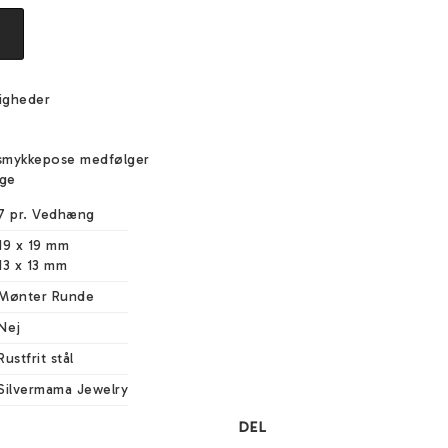
igheder
e
smykkepose medfølger
ige
7 pr. Vedhæng
19 x 19 mm

13 x 13 mm
Mønter Runde
Nej
Rustfrit stål
Silvermama Jewelry
DEL