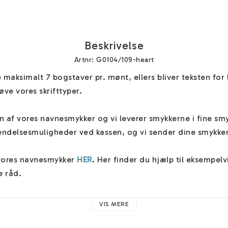
Beskrivelse
Artnr: G0104/109-heart
 maksimalt 7 bogstaver pr. mønt, ellers bliver teksten for lil
øve vores skrifttyper.

on af vores navnesmykker og vi leverer smykkerne i fine s
sendelsesmuligheder ved kassen, og vi sender dine smykker 
vores navnesmykker 
HER
. Her finder du hjælp til eksempelvis
 råd. 

d proportionalt og centreret, medmindre du ønsker/angiver a
VIS MERE
r". Her kan du også give andre vigtige oplysninger vedrøre