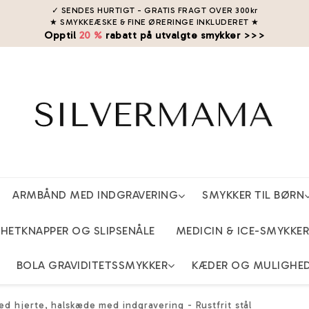
✓ SENDES HURTIGT - GRATIS FRAGT OVER 300kr
★ SMYKKEÆSKE & FINE ØRERINGE INKLUDERET
★
Opptil
20 %
rabatt på utvalgte smykker >>>
ARMBÅND MED INDGRAVERING
SMYKKER TIL BØRN
ETKNAPPER OG SLIPSENÅLE
MEDICIN & ICE-SMYKKER
BOLA GRAVIDITETSSMYKKER
KÆDER OG MULIGHE
d hjerte, halskæde med indgravering - Rustfrit stål