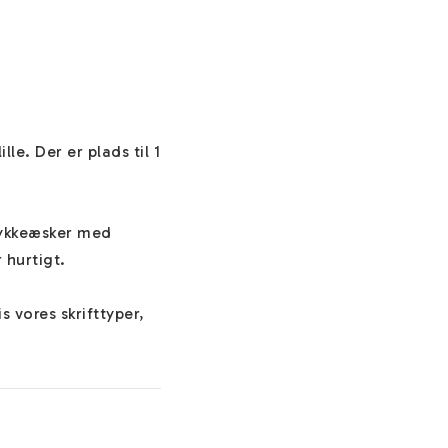
le. Der er plads til 1 
mykkeæsker med 
hurtigt.

 vores skrifttyper, 
ndet i feltet 
nde dine smykker.
