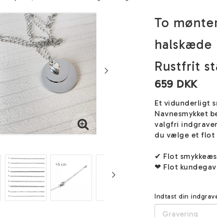
To mønter
halskæde 
Rustfrit st
659 DKK
Et vidunderligt s
Navnesmykket be
valgfri indgrave
du vælge et flot 
✔ Flot smykkeæ
❤ Flot kundegav
Indtast din indgra