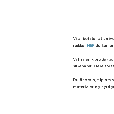
Vi anbefaler at skrive
række. 
HER
 du kan pr
Vi har unik produkti
silkepapir. Flere for
Du finder hjælp om 
materialer og nyttige
Teksten skrives alti
"Forlad instruktione