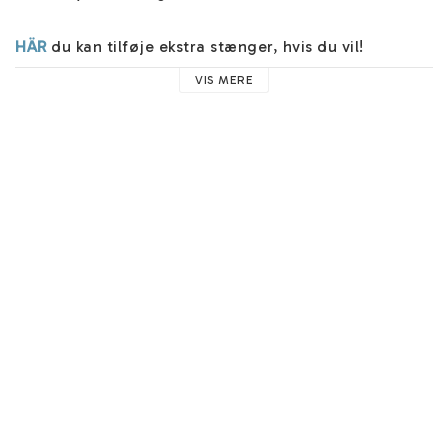
HÄR
 du kan tilføje ekstra stænger, hvis du vil!

VIS MERE
Skulle du have lyst til at gravere bagsiden af disse 
vedhæng, kan du tilføje den 
HÄR
!

Du finder hjælp om vores navnesmykker 
HER
. Her 
finder du hjælp til eksempelvis vores skrifttyper, 
materialer og nyttige råd. 

Hvis du gerne vil have teksten "Stående", altså 
bogstaverne over hinanden, kan du indtaste 
"Stående" i feltet "Efterlad instruktioner". Derefter 
skrives teksten oppefra og ned, og du kan maksimalt 
indtaste 7 tegn.
