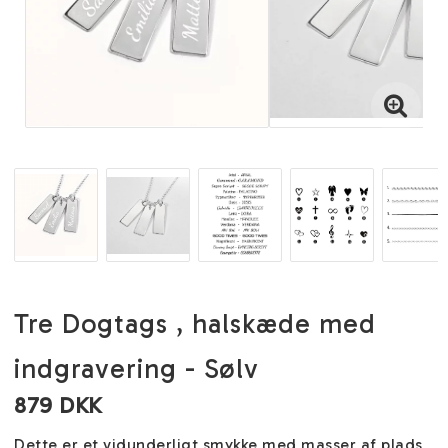
Tre Dogtags , halskæde med
indgravering - Sølv
879 DKK
Dette er et vidunderligt smykke med masser af plads