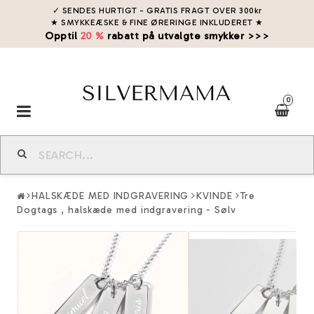
✓ SENDES HURTIGT - GRATIS FRAGT OVER 300kr
★ SMYKKEÆSKE & FINE ØRERINGE INKLUDERET
★
Opptil
20 %
rabatt på utvalgte smykker >>>
0
Toggle
navigation
HALSKÆDE MED INDGRAVERING
KVINDE
Tre
Dogtags , halskæde med indgravering - Sølv