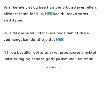
Vi anbefaler, at du højst skriver 8 bogstaver, ellers 
bliver teksten for lille. 
HER
 kan du prøve vores 
skrifttyper.

Hvis du gerne vil indgravere bagsiden af disse 
vedhæng, kan du tilføje det 
HER
!

Når du bestiller dette smykke, produceres smykket 
unikt til dig og sendes godt pakket ind i en smuk 
æske. Vælg flere forsendelsesmuligheder ved kassen, 
VIS MERE
så sender vi dine smykker hurtigt.

Smykkerne sendes godt pakket med silkepapir i en 
smuk æske. Navnesmykket har en unik fremstilling. Vi 
sender altid hurtigt med fri fragt. 
