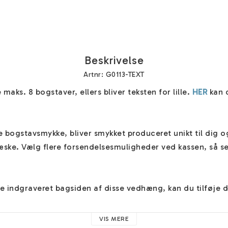
Beskrivelse
Artnr: G0113-TEXT
 maks. 8 bogstaver, ellers bliver teksten for lille. 
HER
 kan 
te bogstavsmykke, bliver smykket produceret unikt til dig o
æske. Vælg flere forsendelsesmuligheder ved kassen, så se
ve indgraveret bagsiden af disse vedhæng, kan du tilføje d
dt indpakket med silkepapir i en smuk æske. Navnesmykker
VIS MERE