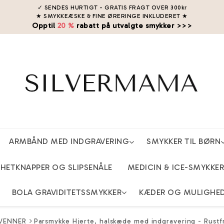
✓ SENDES HURTIGT - GRATIS FRAGT OVER 300kr
★ SMYKKEÆSKE & FINE ØRERINGE INKLUDERET
★
Opptil
20 %
rabatt på utvalgte smykker >>>
ARMBÅND MED INDGRAVERING
SMYKKER TIL BØRN
ETKNAPPER OG SLIPSENÅLE
MEDICIN & ICE-SMYKKER
BOLA GRAVIDITETSSMYKKER
KÆDER OG MULIGHE
 VENNER
Parsmykke Hjerte, halskæde med indgravering - Rustfri