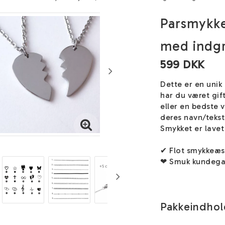
Parsmykke
med indgra
599 DKK
Dette er en unik
har du været gif
eller en bedste 
deres navn/tekst
Smykket er lavet 
✔ Flot smykkeæ
❤ Smuk kundega
Pakkeindho