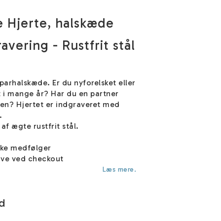
 Hjerte, halskæde
vering - Rustfrit stål
 parhalskæde. Er du nyforelsket eller
t i mange år? Har du en partner
ven? Hjertet er indgraveret med
.
af ægte rustfrit stål.
ske medfølger
ve ved checkout
Læs mere.
ld