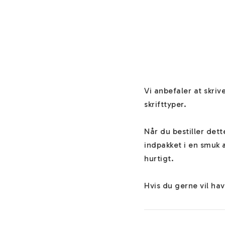
Vi anbefaler at skrive
skrifttyper.

Når du bestiller det
indpakket i en smuk 
hurtigt.

Hvis du gerne vil ha
Smykkerne sendes go