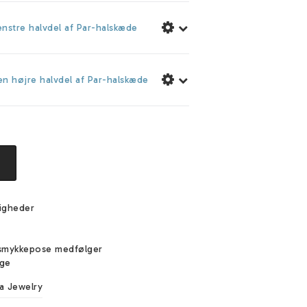
nstre halvdel af Par-halskæde
n højre halvdel af Par-halskæde
igheder
e
smykkepose medfølger
ige
a Jewelry