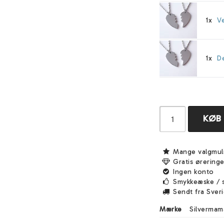
1x
Ve
1x
De
KØB
Mange valgmul
Gratis ørering
Ingen konto
Smykkeæske / 
Sendt fra Sver
Mærke
Silvermam