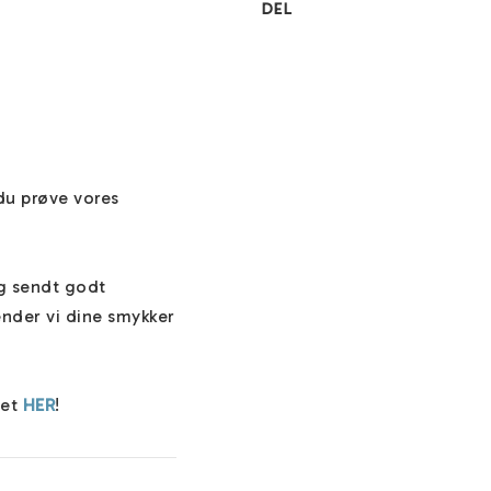
DEL
du prøve vores 
g sendt godt 
nder vi dine smykker 
et 
HER
!

ne har en unik 