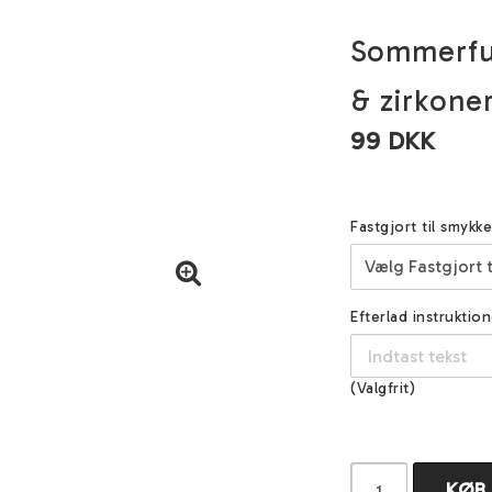
Sommerfug
& zirkone
99 DKK
Fastgjort til smykke
Efterlad instruktion
(Valgfrit)
KØB