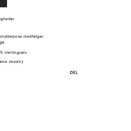
igheder
e
smykkepose medfølger
ige
25 sterlingsølv
ama Jewelry
DEL