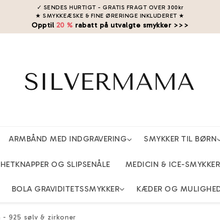
✓ SENDES HURTIGT - GRATIS FRAGT OVER 300kr
★ SMYKKEÆSKE & FINE ØRERINGE INKLUDERET
★
Opptil
20 %
rabatt på utvalgte smykker >>>
ARMBÅND MED INDGRAVERING
SMYKKER TIL BØRN
ETKNAPPER OG SLIPSENÅLE
MEDICIN & ICE-SMYKKER
BOLA GRAVIDITETSSMYKKER
KÆDER OG MULIGHE
- 925 sølv & zirkoner