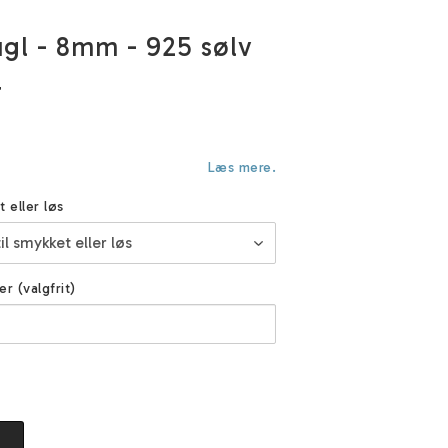
l - 8mm - 925 sølv
r
Læs mere.
t eller løs
er (valgfrit)