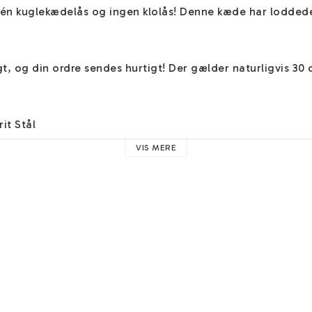
én kuglekædelås og ingen klolås! Denne kæde har loddede/
ragt, og din ordre sendes hurtigt! Der gælder naturligvis 30
it Stål
VIS MERE