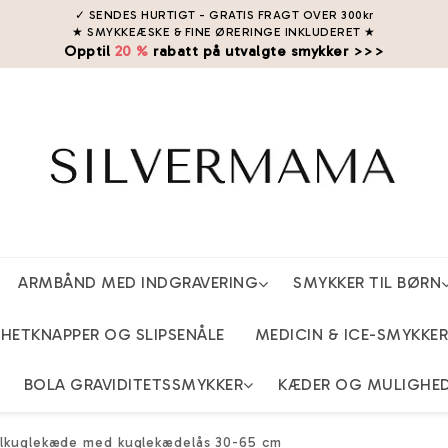
✓ SENDES HURTIGT - GRATIS FRAGT OVER 300kr
★ SMYKKEÆSKE & FINE ØRERINGE INKLUDERET
★
Opptil
20 %
rabatt på utvalgte smykker >>>
ARMBÅND MED INDGRAVERING
SMYKKER TIL BØRN
ETKNAPPER OG SLIPSENÅLE
MEDICIN & ICE-SMYKKER
BOLA GRAVIDITETSSMYKKER
KÆDER OG MULIGHE
tålkuglekæde med kuglekædelås 30-65 cm