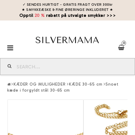
✓ SENDES HURTIGT - GRATIS FRAGT OVER 300kr
★ SMYKKEÆSKE & FINE ØRERINGE INKLUDERET
★
Opptil
20 %
rabatt på utvalgte smykker >>>
0
Toggle
navigation
KÆDER OG MULIGHEDER
KÆDE 30-65 cm
Snoet
kæde i forgyldt stål 30-65 cm