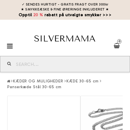
✓ SENDES HURTIGT - GRATIS FRAGT OVER 300kr
★ SMYKKEÆSKE & FINE ØRERINGE INKLUDERET
★
Opptil
20 %
rabatt på utvalgte smykker >>>
0
Toggle
navigation
KÆDER OG MULIGHEDER
KÆDE 30-65 cm
Panserkæde Stål 30-65 cm