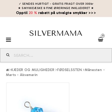
✓ SENDES HURTIGT - GRATIS FRAGT OVER 300kr
★ SMYKKEÆSKE & FINE ØRERINGE INKLUDERET
★
Opptil
20 %
rabatt på utvalgte smykker >>>
0
Toggle
navigation
KÆDER OG MULIGHEDER
FØDSELSSTEN
Månesten -
Marts - Akvamarin