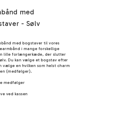
mbånd med
taver - Sølv
mbånd med bogstaver til vores
nearmbånd i mange forskellige
n lille forlængerkæde, der slutter
sølv. Du kan vælge et bogstav efter
n vælge en hvilken som helst charm
den (medfølger).
ke medfølger
ve ved kassen