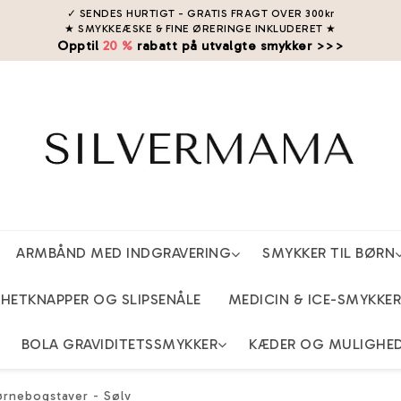
✓ SENDES HURTIGT - GRATIS FRAGT OVER 300kr
★ SMYKKEÆSKE & FINE ØRERINGE INKLUDERET
★
Opptil
20 %
rabatt på utvalgte smykker >>>
ARMBÅND MED INDGRAVERING
SMYKKER TIL BØRN
ETKNAPPER OG SLIPSENÅLE
MEDICIN & ICE-SMYKKER
BOLA GRAVIDITETSSMYKKER
KÆDER OG MULIGHE
rnebogstaver - Sølv