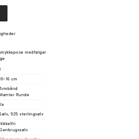
igheder
e
smykkepose medfølger
ige
1
10-16 cm
Armbånd

Mønter Runde
Ja
Sølv, 925 sterlingsølv
Nikkelfri

Genbrugssølv