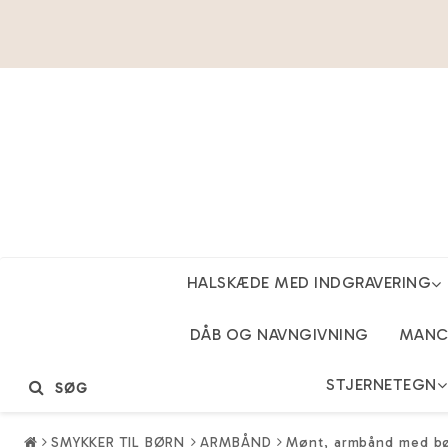
HALSKÆDE MED INDGRAVERING
DÅB OG NAVNGIVNING
MANCH
STJERNETEGN
SØG
SMYKKER TIL BØRN
ARMBÅND
Mønt, armbånd med bø