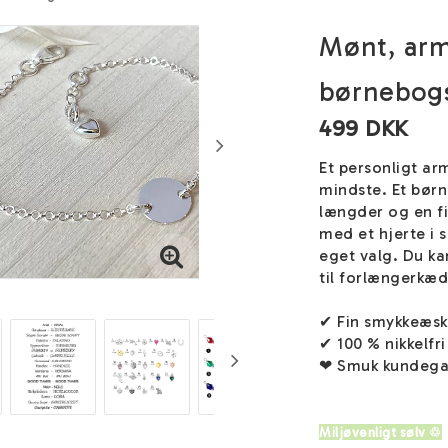
Mønt, ar
børnebogs
499 DKK
Et personligt ar
mindste. Et bør
længder og en fi
med et hjerte i 
eget valg. Du ka
til forlængerkæ
✔ Fin smykkeæs
✔ 100 % nikkelfri
❤ Smuk kundega
Miljøvenligt sølv ♲