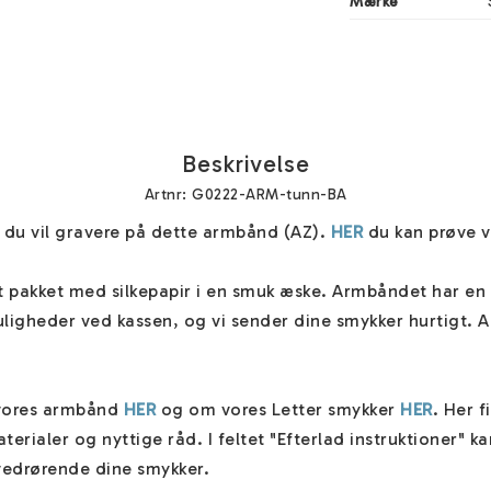
Mærke
Beskrivelse
Artnr: G0222-ARM-tunn-BA
 du vil gravere på dette armbånd (AZ). 
HER
 du kan prøve vo
pakket med silkepapir i en smuk æske. Armbåndet har en un
ligheder ved kassen, og vi sender dine smykker hurtigt. A
vores armbånd 
HER
 og om vores Letter smykker 
HER
. Her f
erialer og nyttige råd. I feltet "Efterlad instruktioner" ka
vedrørende dine smykker. 
