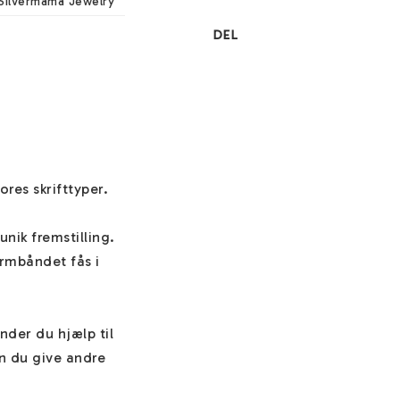
Silvermama Jewelry
DEL
res skrifttyper.

ik fremstilling. 
rmbåndet fås i 
inder du hjælp til 
n du give andre 