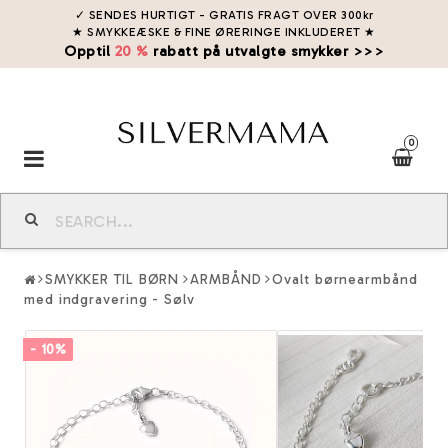
✓ SENDES HURTIGT - GRATIS FRAGT OVER 300kr
★ SMYKKEÆSKE & FINE ØRERINGE INKLUDERET
★
Opptil
20 %
rabatt på utvalgte smykker >>>
0
Toggle
navigation
SMYKKER TIL BØRN
ARMBÅND
Ovalt børnearmbånd
med indgravering - Sølv
- 10%