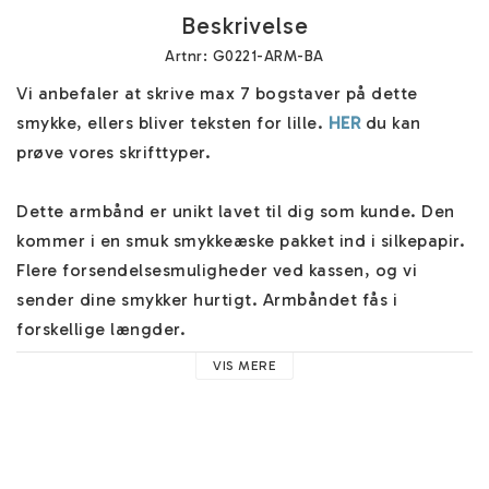
Beskrivelse
Artnr: G0221-ARM-BA
Vi anbefaler at skrive max 7 bogstaver på dette 
smykke, ellers bliver teksten for lille. 
HER
 du kan 
prøve vores skrifttyper.

Dette armbånd er unikt lavet til dig som kunde. Den 
kommer i en smuk smykkeæske pakket ind i silkepapir. 
Flere forsendelsesmuligheder ved kassen, og vi 
sender dine smykker hurtigt. Armbåndet fås i 
forskellige længder.

VIS MERE
Du kan også gravere på bagsiden for en lille ekstra 
omkostning. Husk, at selv et symbol på bagsiden 
tæller som gravering, du skal derefter vælge 
”Gravering på bagsiden” ”JA”. 
