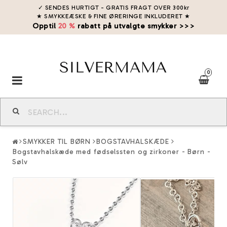
✓ SENDES HURTIGT - GRATIS FRAGT OVER 300kr
★ SMYKKEÆSKE & FINE ØRERINGE INKLUDERET
★
Opptil
20 %
rabatt på utvalgte smykker >>>
0
Toggle
navigation
SMYKKER TIL BØRN
BOGSTAVHALSKÆDE
Bogstavhalskæde med fødselssten og zirkoner - Børn -
Sølv