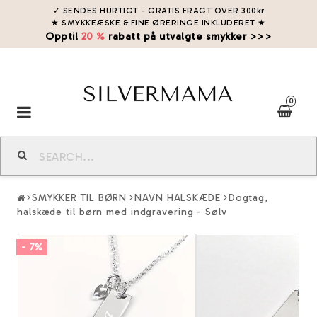
✓ SENDES HURTIGT - GRATIS FRAGT OVER 300kr
★ SMYKKEÆSKE & FINE ØRERINGE INKLUDERET
★
Opptil
20 %
rabatt på utvalgte smykker >>>
0
Toggle
navigation
SMYKKER TIL BØRN
NAVN HALSKÆDE
Dogtag,
halskæde til børn med indgravering - Sølv
- 7%