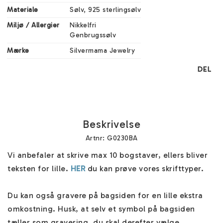
Materiale
Sølv, 925 sterlingsølv
Miljø / Allergier
Nikkelfri

Genbrugssølv
Mærke
Silvermama Jewelry
DEL
Beskrivelse
Artnr: G0230BA
Vi anbefaler at skrive max 10 bogstaver, ellers bliver 
teksten for lille. 
HER
 du kan prøve vores skrifttyper.

Du kan også gravere på bagsiden for en lille ekstra 
omkostning. Husk, at selv et symbol på bagsiden 
tæller som gravering, du skal derefter vælge 