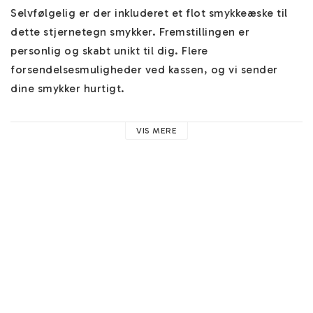
Selvfølgelig er der inkluderet et flot smykkeæske til 
dette stjernetegn smykker. Fremstillingen er 
personlig og skabt unikt til dig. Flere 
forsendelsesmuligheder ved kassen, og vi sender 
dine smykker hurtigt.

Du finder hjælp om vores smykker 
HER
. Her finder du 
VIS MERE
hjælp til eksempelvis vores kæder, materialer og 
nyttige råd. 

Du kan tilføje et par fine 
gratis øreringe
 ved kassen! 
Du finder også flere kæder og mere information om 
disse 
HÄR
. 

Guld forgyldt Rustfrit stål er et smukt alternativ til 
ægte guld. Den skinner med sin elegante farve, men 