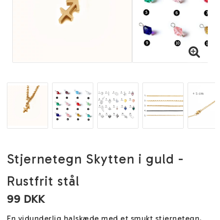
Stjernetegn Skytten i guld -
Rustfrit stål
99 DKK
En vidunderlig halskæde med et smukt stjernetegn.