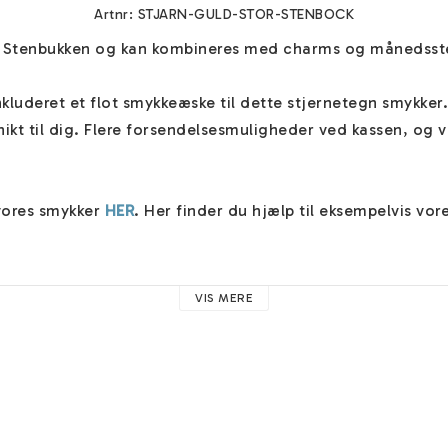
Artnr: STJARN-GULD-STOR-STENBOCK
r Stenbukken og kan kombineres med charms og månedsste
nkluderet et flot smykkeæske til dette stjernetegn smykker. 
ikt til dig. Flere forsendelsesmuligheder ved kassen, og v
ores smykker 
HER
. Her finder du hjælp til eksempelvis vor
fine 
gratis øreringe
 ved kassen! Du finder også flere kæde
VIS MERE
e 
HÄR
. 

t stål er et smukt alternativ til ægte guld. Den skinner med
kdel. Et smykke i rustfrit stål behøver ikke at blive polere

