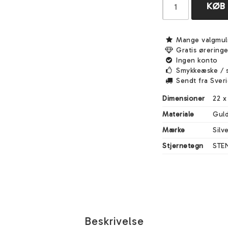
KØB
Mange valgmul
Gratis ørering
Ingen konto
Smykkeæske / 
Sendt fra Sver
Dimensioner
22 x
Materiale
Guld
Mærke
Silv
Stjernetegn
STEN
Beskrivelse