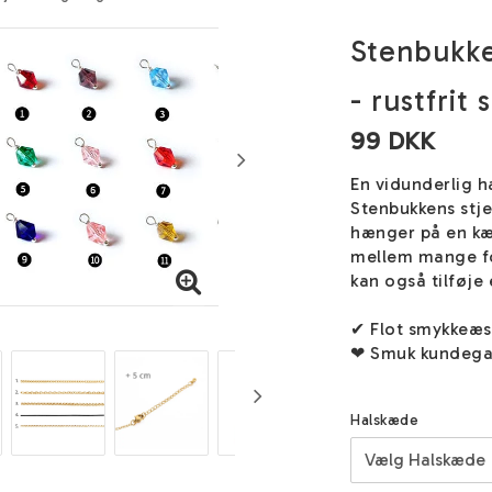
Stenbukke
- rustfrit s
99 DKK
En vidunderlig 
Stenbukkens stje
hænger på en kæ
mellem mange fo
kan også tilføje
✔ Flot smykkeæ
❤ Smuk kundega
Halskæde