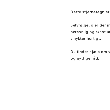
Dette stjernetegn e
Selvfølgelig er der i
personlig og skabt un
smykker hurtigt.

Du finder hjælp om v
og nyttige råd. 

Du kan tilføje et par 
information om diss
Guld forgyldt Rustfri
men koster kun en brø
som et smykke i sølv.