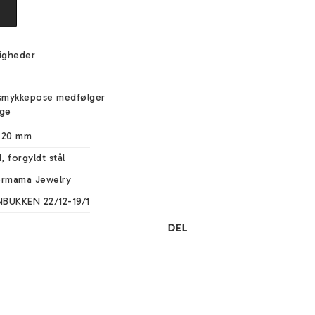
igheder
e
smykkepose medfølger
ige
 20 mm
, forgyldt stål
ermama Jewelry
BUKKEN 22/12-19/1
DEL