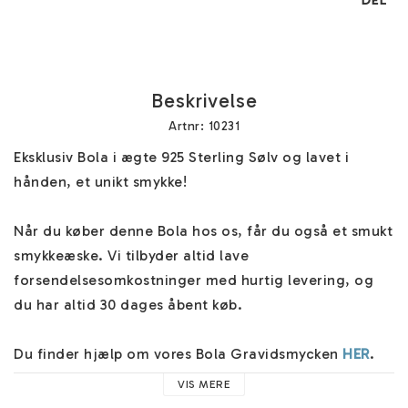
DEL
Beskrivelse
Artnr: 10231
Eksklusiv Bola i ægte 925 Sterling Sølv og lavet i 
hånden, et unikt smykke!

Når du køber denne Bola hos os, får du også et smukt 
smykkeæske. Vi tilbyder altid lave 
forsendelsesomkostninger med hurtig levering, og 
du har altid 30 dages åbent køb.

Du finder hjælp om vores Bola Gravidsmycken 
HER
. 
Alle vores kæder/halskæder er mindst 110cm lange og 
VIS MERE
du finder flere kæder i forskellige materialer 
HÄR
.
