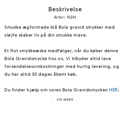
Beskrivelse
Artnr: 10241
Smukke ægformede blå Bola gravid smykker med 
sløjfe skaber liv på din smukke mave.

Et flot smykkeæske medfølger, når du køber denne 
Bola Gravidsmycke hos os. Vi tilbyder altid lave 
forsendelsesomkostninger med hurtig levering, og 
du har altid 30 dages åbent køb.

Du finder hjælp om vores Bola Gravidsmycken 
HER
. 
Alle vores kæder/halskæder er mindst 110cm lange og 
VIS MERE
du finder flere kæder i forskellige materialer 
HÄR
.

Bola Gravidsmycket har en klokke indeni, der giver en 
beroligende lyd under bevægelser, som det lille 