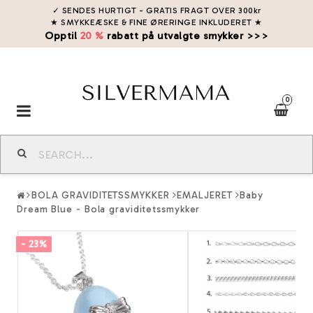
✓ SENDES HURTIGT - GRATIS FRAGT OVER 300kr
★ SMYKKEÆSKE & FINE ØRERINGE INKLUDERET
★
Opptil
20 %
rabatt på utvalgte smykker >>>
0
Toggle
navigation
BOLA GRAVIDITETSSMYKKER
EMALJERET
Baby
Dream Blue - Bola graviditetssmykker
- 23%