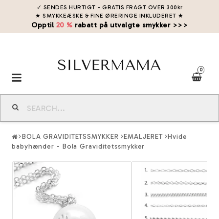
✓ SENDES HURTIGT - GRATIS FRAGT OVER 300kr
★ SMYKKEÆSKE & FINE ØRERINGE INKLUDERET
★
Opptil
20 %
rabatt på utvalgte smykker >>>
0
Toggle
navigation
BOLA GRAVIDITETSSMYKKER
EMALJERET
Hvide
babyhænder - Bola Graviditetssmykker