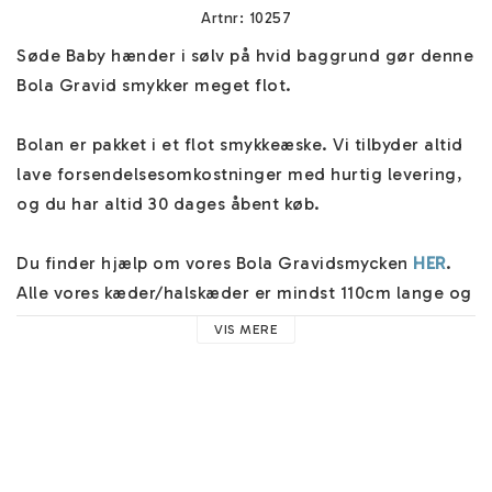
Artnr: 10257
Søde Baby hænder i sølv på hvid baggrund gør denne 
Bola Gravid smykker meget flot.

Bolan er pakket i et flot smykkeæske. Vi tilbyder altid 
lave forsendelsesomkostninger med hurtig levering, 
og du har altid 30 dages åbent køb.

Du finder hjælp om vores Bola Gravidsmycken 
HER
. 
Alle vores kæder/halskæder er mindst 110cm lange og 
du finder flere kæder i forskellige materialer 
HÄR
.

VIS MERE
Bola Gravidsmycket har en klokke indeni, der giver en 
beroligende lyd under bevægelser, som det lille 
ufødte barn kan opfatte fra uge 20. Vi tilbyder også 
en sød 
Mother Charm
, og du kan tilføje et par fine 