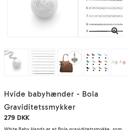
Hvide babyhænder - Bola
Graviditetssmykker
279 DKK
White Baby Hands er et Bola graviditetssmykke, som