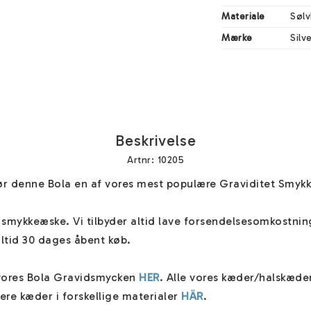
Materiale
Sølv
Mærke
Silv
Beskrivelse
Artnr: 10205
 denne Bola en af vores mest populære Graviditet Smykker
ot smykkeæske. Vi tilbyder altid lave forsendelsesomkostnin
ltid 30 dages åbent køb.

vores Bola Gravidsmycken 
HER
. Alle vores kæder/halskæder
ere kæder i forskellige materialer 
HÄR
.
