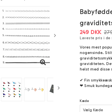
Babyfødde
gravidite
249 DKK
27
Laveste pris i de
Vores mest popu
nogensinde. Stil
graviditetssmyk
graviditeten. De
helst med disse
✔ Fin smykkeæs
❤ Smuk kundega
Kæde