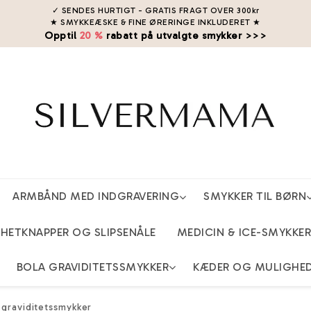
✓ SENDES HURTIGT - GRATIS FRAGT OVER 300kr
★ SMYKKEÆSKE & FINE ØRERINGE INKLUDERET
★
Opptil
20 %
rabatt på utvalgte smykker >>>
ARMBÅND MED INDGRAVERING
SMYKKER TIL BØRN
ETKNAPPER OG SLIPSENÅLE
MEDICIN & ICE-SMYKKER
BOLA GRAVIDITETSSMYKKER
KÆDER OG MULIGHE
 graviditetssmykker