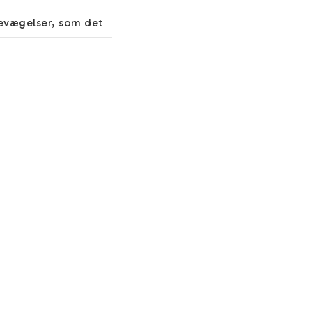
evægelser, som det 
, og du kan tilføje et 
ristall i en smuk 