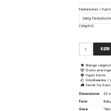
Fødselssten / hjert
(Valgfrit)
KØB
Mange valgmul
Gratis ørering
Ingen konto
Smykkeæske / 
Sendt fra Sver
Dimensioner
20 
Form
Bab
Gave
"Mo