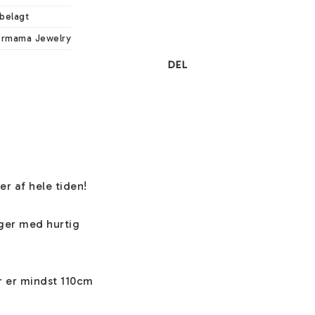
belagt
ermama Jewelry
DEL
 af hele tiden!

ger med hurtig 
 er mindst 110cm 