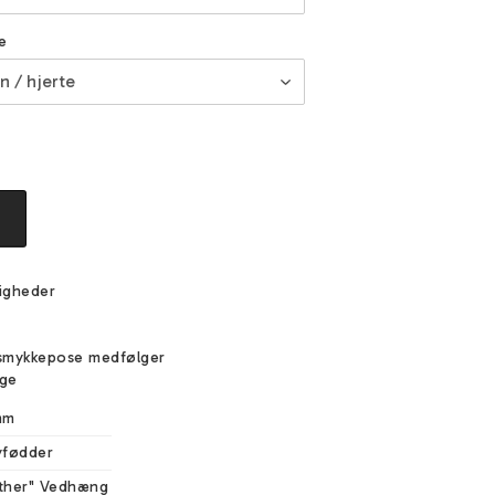
e
igheder
e
smykkepose medfølger
ige
mm
yfødder
ther" Vedhæng