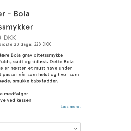
r - Bola
tssmykker
9 DKK
223 DKK
 sidste 30 dage
lære Bola graviditetssmykke
fuldt, sødt og tidløst. Dette Bola
ke er næsten et must have under
t passer når som helst og hvor som
 søde, smukke babyfødder.
ke medfølger
ve ved kassen
Læs mere.