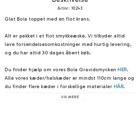
Artnr: 10243
Glat Bola toppet med en flot krans.

Alt er pakket i et flot smykkeæske. Vi tilbyder altid 
lave forsendelsesomkostninger med hurtig levering, 
og du har altid 30 dages åbent køb.

Du finder hjælp om vores Bola Gravidsmycken 
HER
. 
Alle vores kæder/halskæder er mindst 110cm lange og 
du finder flere kæder i forskellige materialer 
HÄR
.

VIS MERE
Bola Gravidsmycket har en klokke indeni, der giver en 
beroligende lyd under bevægelser, som det lille 
ufødte barn kan opfatte fra uge 20. Vi tilbyder også 
en sød 
Mother Charm
, og du kan tilføje et par fine 
gratis øreringe
 ved kassen! Vores månedlige sten er 